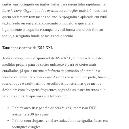
curtas, em português ou inglês, feitas para serem lidas rapidamente:
Love is Love
,
Orgulho todos os dias
ou variações mais irónicas para
quem prefere um tom menos solene. A tipografia é aplicada em vinil
texturizado ou serigrafia, consoante o modelo, o que altera
ligeiramente o toque da estampa: o vinil forma um relevo fino ao
toque, a serigrafia funde-se mais com o tecido.
Tamanhos e cortes: da XS à XXL
Toda a coleção está disponível de XS a XXL, com uma tabela de
medidas própria para os cortes unissexo e para os cortes mais
entallados, já que a mesma referência de tamanho não produz o
mesmo caimento nos dois casos. As cores base incluem preto, branco,
rosa-choque e azul-marinho, escolhidas por serem as que menos
desbotam com lavagens frequentes, segundo os testes internos que
fazemos antes de aprovar cada fornecedor.
T-shirts arco-íris: padrão de seis faixas, impressão DTG
resistente a 30 lavagens
T-shirts com slogans: vinil texturizado ou serigrafia, frases em
português e inglês