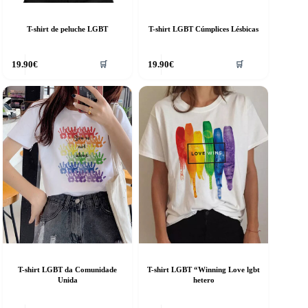
T-shirt de peluche LGBT
T-shirt LGBT Cúmplices Lésbicas
his
This
19.90
€
19.90
€
🛒
🛒
roduct
product
as
has
ultiple
multiple
riants.
variants.
he
The
ptions
options
ay
may
e
be
hosen
chosen
n
on
he
the
roduct
product
age
page
T-shirt LGBT da Comunidade
T-shirt LGBT “Winning Love lgbt
Unida
hetero
his
This