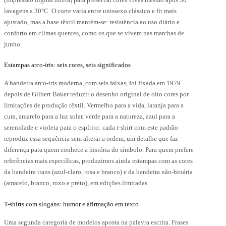
lavagens a 30°C. O corte varia entre unissexo clássico e fit mais
ajustado, mas a base têxtil mantém-se: resistência ao uso diário e
conforto em climas quentes, como os que se vivem nas marchas de
junho.
Estampas arco-íris: seis cores, seis significados
A bandeira arco-íris moderna, com seis faixas, foi fixada em 1979
depois de Gilbert Baker reduzir o desenho original de oito cores por
limitações de produção têxtil. Vermelho para a vida, laranja para a
cura, amarelo para a luz solar, verde para a natureza, azul para a
serenidade e violeta para o espírito: cada t-shirt com este padrão
reproduz essa sequência sem alterar a ordem, um detalhe que faz
diferença para quem conhece a história do símbolo. Para quem prefere
referências mais específicas, produzimos ainda estampas com as cores
da bandeira trans (azul-claro, rosa e branco) e da bandeira não-binária
(amarelo, branco, roxo e preto), em edições limitadas.
T-shirts com slogans: humor e afirmação em texto
Uma segunda categoria de modelos aposta na palavra escrita. Frases