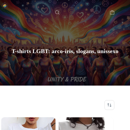
Pular
Início
para
o
Carrinho
conteúdo
de
compras
T-shirts LGBT: arco-íris, slogans, unissexo