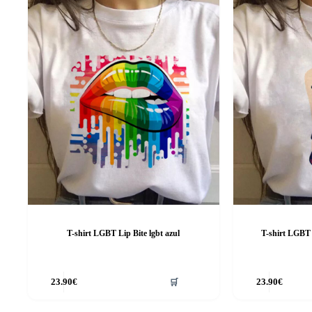
T-shirt LGBT Lip Bite lgbt azul
T-shirt LGBT
This
This
23.90
€
🛒
23.90
€
product
product
has
has
multiple
multiple