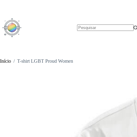
Pular
para
o
conteúdo
Sem
resultados
Início
/
T-shirt LGBT Proud Women