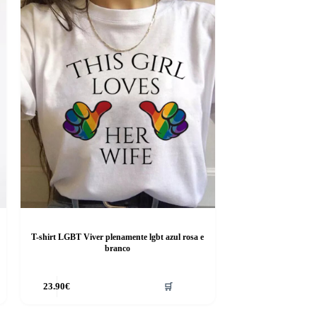
T-shirt LGBT Viver plenamente lgbt azul rosa e
branco
This
23.90
€
🛒
product
has
multiple