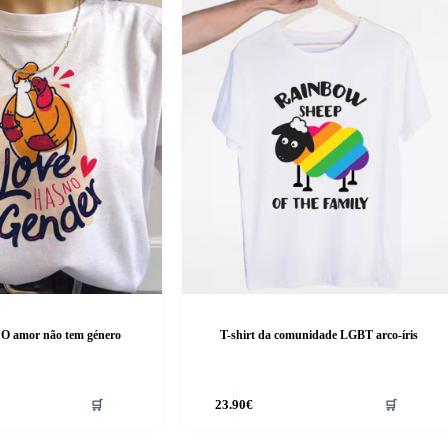
 O amor não tem género
T-shirt da comunidade LGBT arco-íris
This
🛒
23.90
€
🛒
product
has
multiple