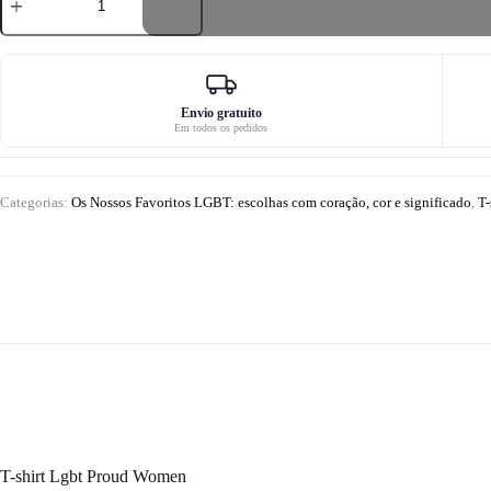
de
T-
shirt
LGBT
Proud
Women
Envio gratuito
Em todos os pedidos
Categorias:
Os Nossos Favoritos LGBT: escolhas com coração, cor e significado
,
T-
T-shirt Lgbt Proud Women