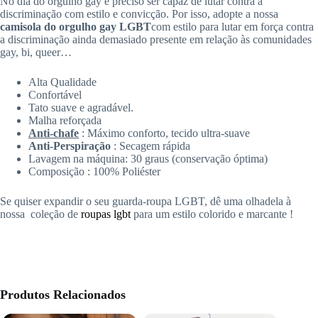
No dia do orgulho gay é preciso ser capaz de lutar contra a
discriminação com estilo e convicção. Por isso, adopte a nossa
camisola do orgulho gay LGBT
com estilo para lutar em força contra
a discriminação ainda demasiado presente em relação às comunidades
gay, bi, queer…
Alta Qualidade
Confortável
Tato suave e agradável
.
Malha reforçada
Anti-chafe
: Máximo conforto, tecido ultra-suave
Anti-Perspiração
: Secagem rápida
Lavagem na máquina: 30 graus (conservação óptima)
Composição : 100% Poliéster
Se quiser expandir o seu guarda-roupa LGBT, dê uma olhadela à
nossa coleção de
roupas lgbt
para um estilo colorido e marcante
!
Produtos Relacionados