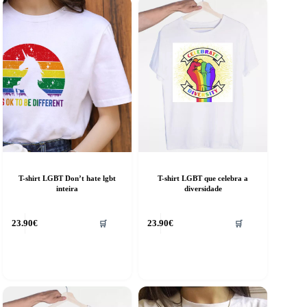
T-shirt LGBT Don’t hate lgbt
T-shirt LGBT que celebra a
inteira
diversidade
his
This
23.90
€
23.90
€
🛒
🛒
roduct
product
as
has
ultiple
multiple
riants.
variants.
he
The
ptions
options
ay
may