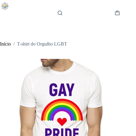
Pular
para
o
Carrinho
conteúdo
de
compras
Início
/
T-shirt do Orgulho LGBT