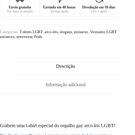
Envio gratuito
Enviado em 48 horas
Devolução em 10 dias
Em todos os pedidos
Entrega rápida
Fácil e rápido
Categorias:
T-shirts LGBT: arco-íris, slogans, unissexo
,
Vestuário LGBT:
unissexo, streetwear, Pride
Descrição
Informação adicional
Grabem uma t-shirt especial do orgulho gay arco-íris LGBT!