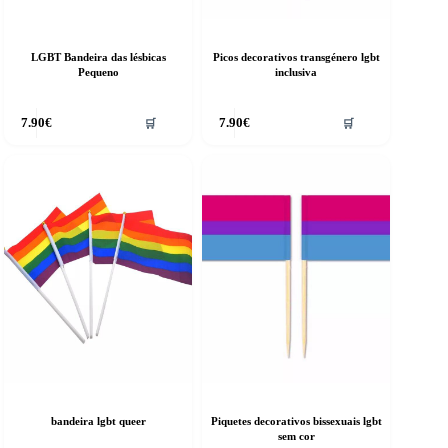
LGBT Bandeira das lésbicas
Picos decorativos transgénero lgbt
Pequeno
inclusiva
7.90
€
7.90
€
🛒
🛒
bandeira lgbt queer
Piquetes decorativos bissexuais lgbt
sem cor