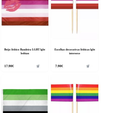
Beijo lésbico Bandeira LGBT lgbt
Escolhas decorativas lésbicas lgbt
lesbian
intersexo
17.90
€
7.90
€
🛒
🛒