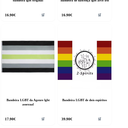
bandeira lgbt original
Bandeira de nascença lgbt arco íris
16.90
€
16.90
€
🛒
🛒
Bandeira LGBT da Agenre lgbt
Bandeira LGBT de dois espíritos
assexual
17.90
€
39.90
€
🛒
🛒