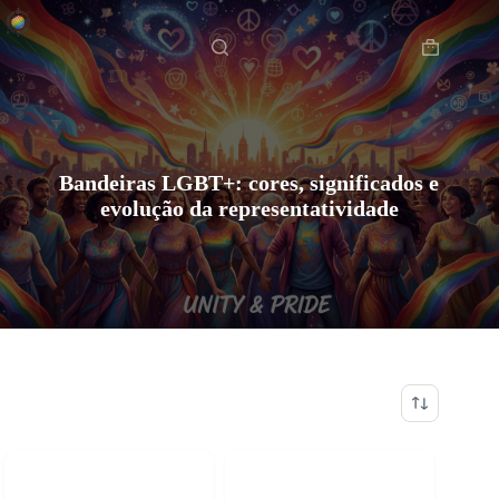
Pular
Início
para
o
Carrinho
conteúdo
de
compras
Bandeiras LGBT+: cores, significados e
evolução da representatividade