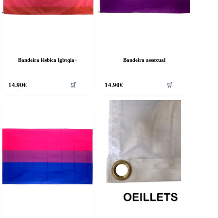
Bandeira lésbica lgbtqia+
Bandeira assexual
14.90
€
14.90
€
🛒
🛒