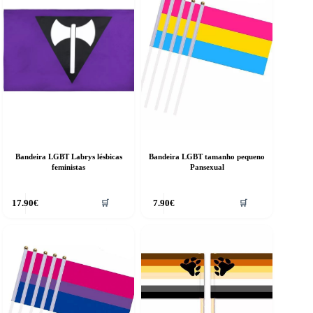
Bandeira LGBT Labrys lésbicas
Bandeira LGBT tamanho pequeno
feministas
Pansexual
17.90
€
7.90
€
🛒
🛒