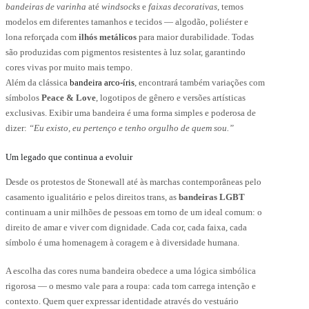
bandeiras de varinha
até
windsocks
e
faixas decorativas
, temos
modelos em diferentes tamanhos e tecidos — algodão, poliéster e
lona reforçada com
ilhós metálicos
para maior durabilidade. Todas
são produzidas com pigmentos resistentes à luz solar, garantindo
cores vivas por muito mais tempo.
Além da clássica
bandeira arco-íris
, encontrará também variações com
símbolos
Peace & Love
, logotipos de gênero e versões artísticas
exclusivas. Exibir uma bandeira é uma forma simples e poderosa de
dizer:
“Eu existo, eu pertenço e tenho orgulho de quem sou.”
Um legado que continua a evoluir
Desde os protestos de Stonewall até às marchas contemporâneas pelo
casamento igualitário e pelos direitos trans, as
bandeiras LGBT
continuam a unir milhões de pessoas em torno de um ideal comum: o
direito de amar e viver com dignidade. Cada cor, cada faixa, cada
símbolo é uma homenagem à coragem e à diversidade humana.
A escolha das cores numa bandeira obedece a uma lógica simbólica
rigorosa — o mesmo vale para a roupa: cada tom carrega intenção e
contexto. Quem quer expressar identidade através do vestuário