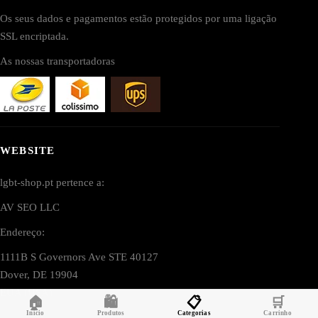
Os seus dados e pagamentos estão protegidos por uma ligação
SSL encriptada.
As nossas transportadoras
WEBSITE
lgbt-shop.pt pertence a:
AV SEO LLC
Endereço:
1111B S Governors Ave STE 40127
Dover, DE 19904
EUA (USA)
🏠
🛍️
📋
🛒
Início
Produtos
Categorias
Carrinho