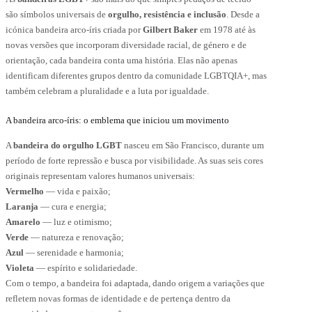
são símbolos universais de
orgulho, resistência e inclusão
. Desde a
icónica bandeira arco-íris criada por
Gilbert Baker
em 1978 até às
novas versões que incorporam diversidade racial, de género e de
orientação, cada bandeira conta uma história. Elas não apenas
identificam diferentes grupos dentro da comunidade LGBTQIA+, mas
também celebram a pluralidade e a luta por igualdade.
A bandeira arco-íris: o emblema que iniciou um movimento
A
bandeira do orgulho LGBT
nasceu em São Francisco, durante um
período de forte repressão e busca por visibilidade. As suas seis cores
originais representam valores humanos universais:
Vermelho
— vida e paixão;
Laranja
— cura e energia;
Amarelo
— luz e otimismo;
Verde
— natureza e renovação;
Azul
— serenidade e harmonia;
Violeta
— espírito e solidariedade.
Com o tempo, a bandeira foi adaptada, dando origem a variações que
refletem novas formas de identidade e de pertença dentro da