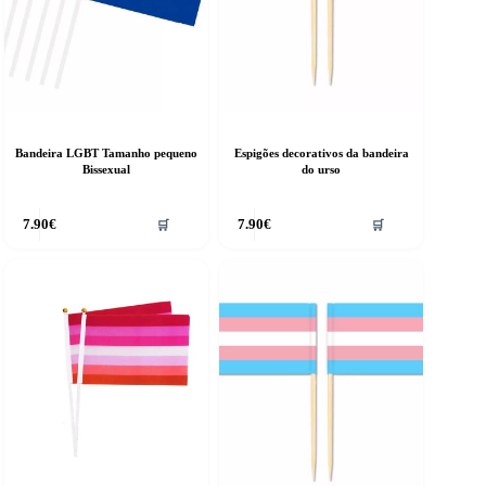
Bandeira LGBT Tamanho pequeno
Espigões decorativos da bandeira
Bissexual
do urso
7.90
€
7.90
€
🛒
🛒