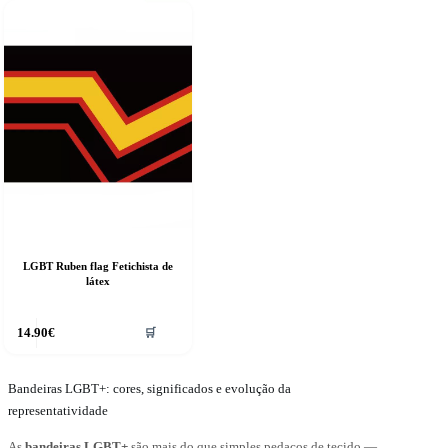
LGBT Ruben flag Fetichista de
látex
14.90
€
🛒
Bandeiras LGBT+: cores, significados e evolução da
representatividade
As
bandeiras LGBT+
são mais do que simples pedaços de tecido —