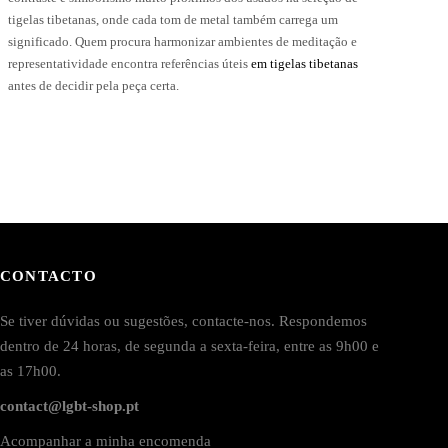
tigelas tibetanas, onde cada tom de metal também carrega um
significado. Quem procura harmonizar ambientes de meditação e
representatividade encontra referências úteis
em tigelas tibetanas
antes de decidir pela peça certa.
CONTACTO
Se tiver dúvidas ou sugestões, contacte-nos. Respondemos
dentro de 24 horas, de segunda a sexta-feira, entre as 9h00 e
as 17h00.
contact@lgbt-shop.pt
Acompanhar a minha encomenda