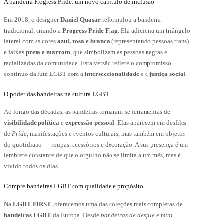
A bandeira Progress Pride: um novo capítulo de inclusão
Em 2018, o designer
Daniel Quasar
reformulou a bandeira
tradicional, criando a
Progress Pride Flag
. Ela adiciona um triângulo
lateral com as cores
azul, rosa e branca
(representando pessoas trans)
e faixas
preta e marrom
, que simbolizam as pessoas negras e
racializadas da comunidade. Esta versão reflete o compromisso
contínuo da luta LGBT com a
interseccionalidade
e a
justiça social
.
O poder das bandeiras na cultura LGBT
Ao longo das décadas, as bandeiras tornaram-se ferramentas de
visibilidade política
e
expressão pessoal
. Elas aparecem em desfiles
de
Pride
, manifestações e eventos culturais, mas também em objetos
do quotidiano — roupas, acessórios e decoração. A sua presença é um
lembrete constante de que o orgulho não se limita a um mês, mas é
vivido todos os dias.
Compre bandeiras LGBT com qualidade e propósito
Na
LGBT FIRST
, oferecemos uma das coleções mais completas de
bandeiras LGBT
da Europa. Desde
bandeiras de desfile
e
mini