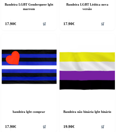
Bandeira LGBT Genderqueer lgbt
Bandeira LGBT Lésbica nova
marrom
versão
17.90
€
17.90
€
🛒
🛒
bandeira lgbt comprar
Bandeira não binária lgbt binário
17.90
€
19.90
€
🛒
🛒