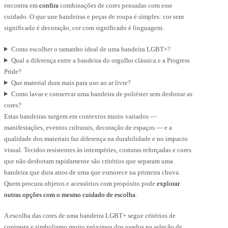
encontra em
confira
combinações de cores pensadas com esse
cuidado. O que une bandeiras e peças de roupa é simples: cor sem
significado é decoração, cor com significado é linguagem.
Como escolher o tamanho ideal de uma bandeira LGBT+?
Qual a diferença entre a bandeira do orgulho clássica e a Progress
Pride?
Que material dura mais para uso ao ar livre?
Como lavar e conservar uma bandeira de poliéster sem desbotar as
cores?
Estas bandeiras surgem em contextos muito variados —
manifestações, eventos culturais, decoração de espaços — e a
qualidade dos materiais faz diferença na durabilidade e no impacto
visual. Tecidos resistentes às intempéries, costuras reforçadas e cores
que não desbotam rapidamente são critérios que separam uma
bandeira que dura anos de uma que esmorece na primeira chuva.
Quem procura objetos e acessórios com propósito pode
explorar
outras opções com o mesmo cuidado de escolha
.
A escolha das cores de uma bandeira LGBT+ segue critérios de
contraste e simbolismo muito próximos dos usados na seleção de