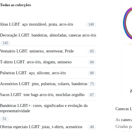
Todas as colecções
Jóias LGBT: aço inoxidável, prata, arco-íris
148
Decoração LGBT: bandeiras, almofadas, canecas arco-íris
145
Vestuário LGBT: unissexo, streetwear, Pride
95
T-shirts LGBT: arco-íris, slogans, unissexo
84
Pulseiras LGBT: aço, silicone, arco-íris
80
Acessórios LGBT: pins, pulseiras, colares, bandeiras
75
2
Sacos LGBT: tote bags arco-íris, mochilas orgulho
67
Bandeiras LGBT+: cores, significados e evolução da
Canecas L
representatividade
51
As
canec
Criadas p
Ofertas especiais LGBT: joias, t-shirts, acessórios
49