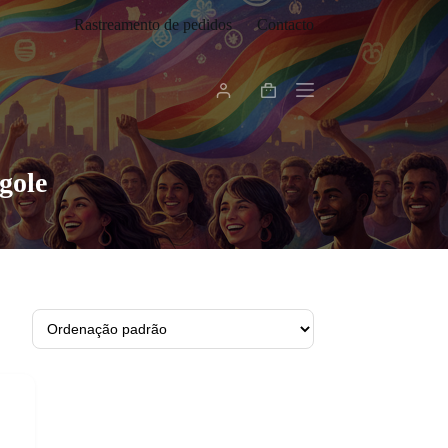
Rastreamento de pedidos
Contacto
Carrinho
de
compras
gole