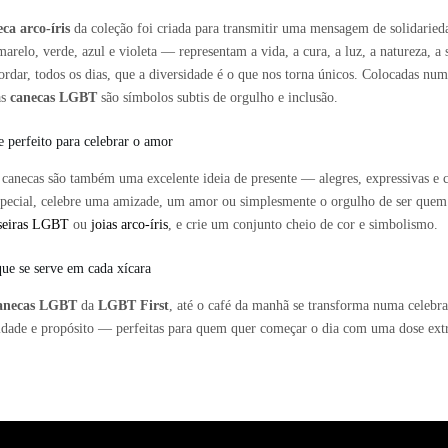
ca arco-íris
da coleção foi criada para transmitir uma mensagem de solidaried
amarelo, verde, azul e violeta — representam a vida, a cura, a luz, a natureza, a
cordar, todos os dias, que a diversidade é o que nos torna únicos. Colocadas n
as
canecas LGBT
são símbolos subtis de orgulho e inclusão.
e perfeito para celebrar o amor
 canecas são também uma excelente ideia de presente — alegres, expressivas e 
pecial, celebre uma amizade, um amor ou simplesmente o orgulho de ser quem 
seiras LGBT
ou
joias arco-íris
, e crie um conjunto cheio de cor e simbolismo.
ue se serve em cada xícara
anecas LGBT
da
LGBT First
, até o café da manhã se transforma numa celebra
idade e propósito — perfeitas para quem quer começar o dia com uma dose extr