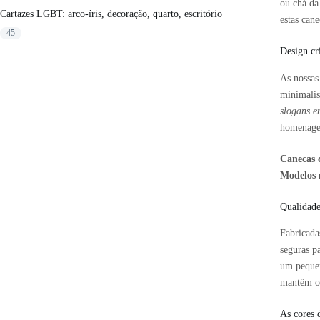
ou chá da
Cartazes LGBT: arco-íris, decoração, quarto, escritório
estas can
45
Design cr
As nossa
minimalis
slogans e
homenage
Canecas 
Modelos 
Qualidade
Fabricad
seguras p
um pequen
mantêm o 
As cores 