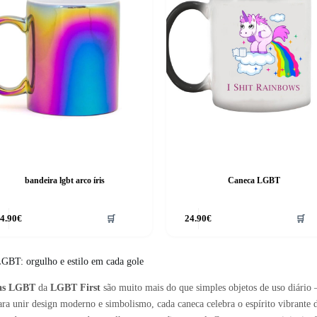
bandeira lgbt arco íris
Caneca LGBT
4.90
€
🛒
24.90
€
🛒
GBT: orgulho e estilo em cada gole
as LGBT
da
LGBT First
são muito mais do que simples objetos de uso diário 
ara unir design moderno e simbolismo, cada caneca celebra o espírito vibrant