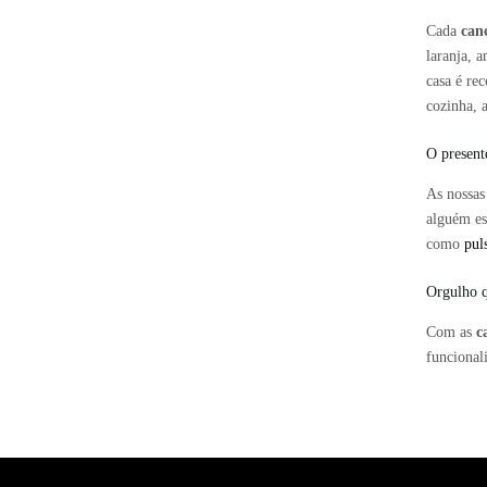
Cada
cane
laranja, 
casa é re
cozinha, 
O present
As nossas
alguém es
como
pul
Orgulho q
Com as
c
funcional