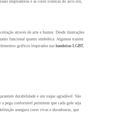
es inspiradoras e as cores icónicas do arco-íris,
eitação através de arte e humor. Desde ilustrações
r tanto funcional quanto simbólica. Algumas trazem
lementos gráficos inspirados nas
bandeiras LGBT
,
garantem durabilidade e um toque agradável. São
e a pega confortável permitem que cada gole seja
efinição assegura cores vivas e duradouras, que