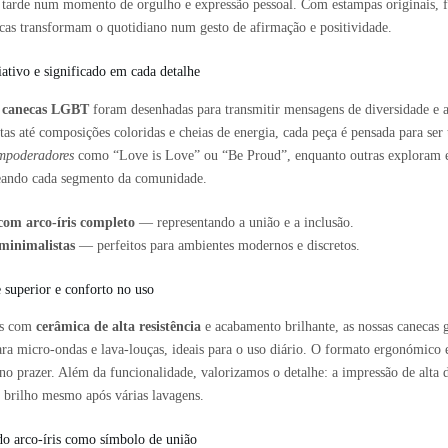
 tarde num momento de orgulho e expressão pessoal. Com estampas originais, fras
ecas transformam o quotidiano num gesto de afirmação e positividade.
iativo e significado em cada detalhe
s
canecas LGBT
foram desenhadas para transmitir mensagens de diversidade e ac
tas até composições coloridas e cheias de energia, cada peça é pensada para se
mpoderadores
como “Love is Love” ou “Be Proud”, enquanto outras exploram e
ando cada segmento da comunidade.
com arco-íris completo
— representando a união e a inclusão.
minimalistas
— perfeitos para ambientes modernos e discretos.
 superior e conforto no uso
as com
cerâmica de alta resistência
e acabamento brilhante, as nossas canecas 
ara micro-ondas e lava-louças, ideais para o uso diário. O formato ergonómico 
o prazer. Além da funcionalidade, valorizamos o detalhe: a impressão de alta d
brilho mesmo após várias lavagens.
do arco-íris como símbolo de união