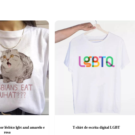
 lésbico lgbt azul amarelo e
T-shirt de escrita digital LGBT
rosa