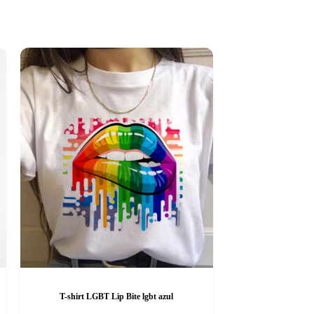
T-shirt LGBT Lip Bite lgbt azul