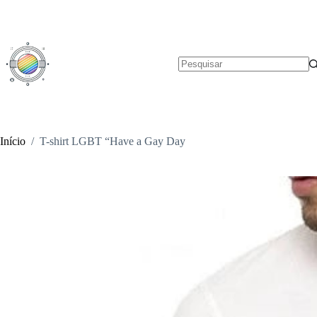
Pular
para
o
conteúdo
Sem
resultados
Início
/
T-shirt LGBT “Have a Gay Day