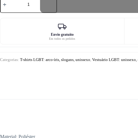
de
T-
shirt
LGBT
"Have
a
Gay
Envio gratuito
Em todos os pedidos
Day
Categorias:
T-shirts LGBT: arco-íris, slogans, unissexo
,
Vestuário LGBT: unissexo, s
Material: Poliéster