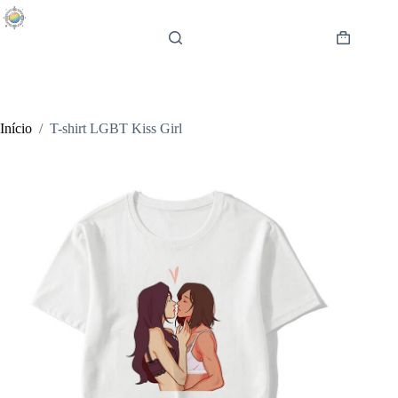
Pular
para
o
Carrinho
conteúdo
de
compras
Início
/
T-shirt LGBT Kiss Girl