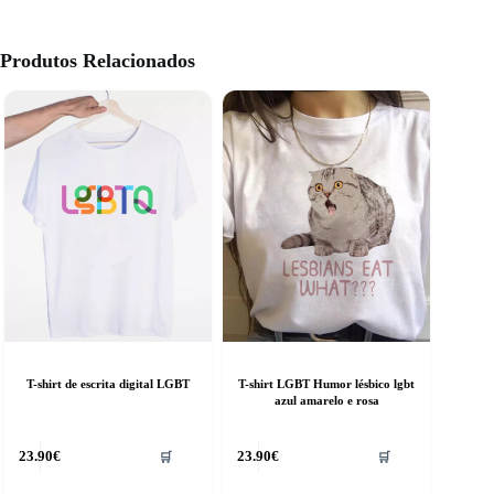
Produtos Relacionados
T-shirt de escrita digital LGBT
T-shirt LGBT Humor lésbico lgbt
azul amarelo e rosa
his
This
23.90
€
23.90
€
🛒
🛒
roduct
product
as
has