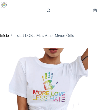
Pular
para
o
Carrinho
conteúdo
de
compras
Início
/
T-shirt LGBT Mais Amor Menos Ódio