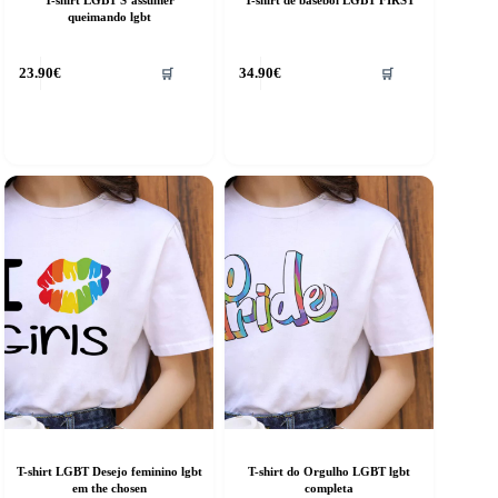
queimando lgbt
his
This
23.90
€
34.90
€
🛒
🛒
roduct
product
as
has
ultiple
multiple
riants.
variants.
he
The
ptions
options
ay
may
e
be
hosen
chosen
n
on
he
the
roduct
product
age
page
T-shirt LGBT Desejo feminino lgbt
T-shirt do Orgulho LGBT lgbt
em the chosen
completa