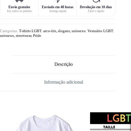
Envio gratuito
Enviado em 48 horas
Devolução em 10 dias
Em todos os pedidos
Entrega rápida
Fácil e rápido
Categorias:
T-shirts LGBT: arco-íris, slogans, unissexo
,
Vestuário LGBT:
unissexo, streetwear, Pride
Descrição
Informação adicional