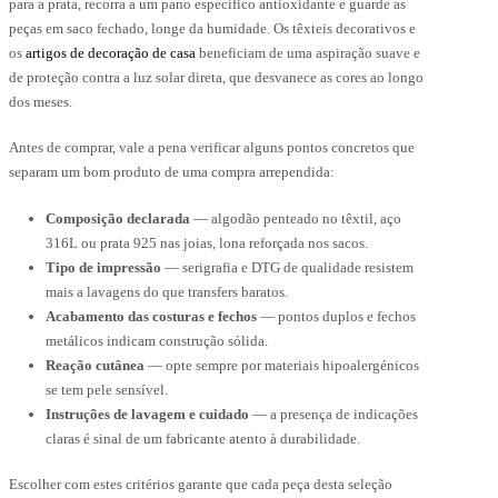
para a prata, recorra a um pano específico antioxidante e guarde as
peças em saco fechado, longe da humidade. Os têxteis decorativos e
os
artigos de decoração de casa
beneficiam de uma aspiração suave e
de proteção contra a luz solar direta, que desvanece as cores ao longo
dos meses.
Antes de comprar, vale a pena verificar alguns pontos concretos que
separam um bom produto de uma compra arrependida:
Composição declarada
— algodão penteado no têxtil, aço
316L ou prata 925 nas joias, lona reforçada nos sacos.
Tipo de impressão
— serigrafia e DTG de qualidade resistem
mais a lavagens do que transfers baratos.
Acabamento das costuras e fechos
— pontos duplos e fechos
metálicos indicam construção sólida.
Reação cutânea
— opte sempre por materiais hipoalergénicos
se tem pele sensível.
Instruções de lavagem e cuidado
— a presença de indicações
claras é sinal de um fabricante atento à durabilidade.
Escolher com estes critérios garante que cada peça desta seleção