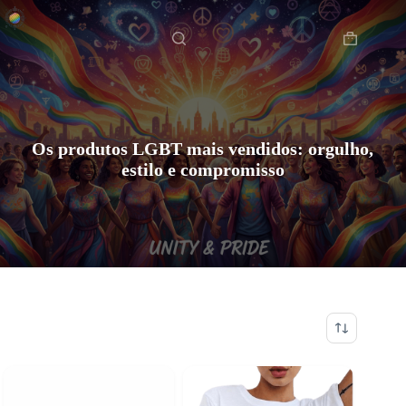
Pular
Início
para
o
Carrinho
conteúdo
de
compras
Os produtos LGBT mais vendidos: orgulho,
estilo e compromisso