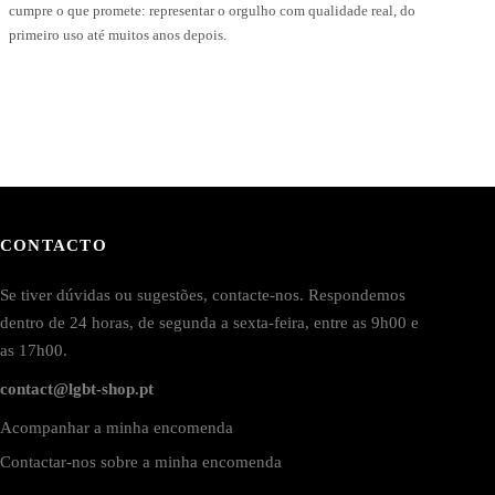
cumpre o que promete: representar o orgulho com qualidade real, do
primeiro uso até muitos anos depois.
CONTACTO
Se tiver dúvidas ou sugestões, contacte-nos. Respondemos
dentro de 24 horas, de segunda a sexta-feira, entre as 9h00 e
as 17h00.
contact@lgbt-shop.pt
Acompanhar a minha encomenda
Contactar-nos sobre a minha encomenda