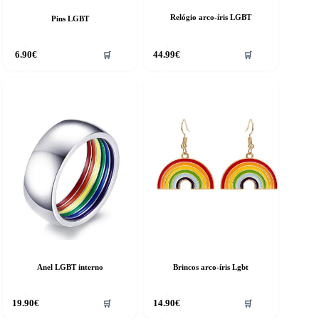
Relógio arco-íris LGBT
Pins LGBT
6.90
€
44.99
€
🛒
🛒
Anel LGBT interno
Brincos arco-íris Lgbt
19.90
€
14.90
€
🛒
🛒