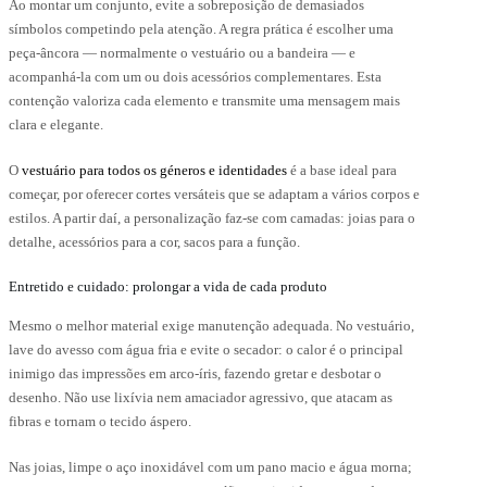
Ao montar um conjunto, evite a sobreposição de demasiados
símbolos competindo pela atenção. A regra prática é escolher uma
peça-âncora — normalmente o vestuário ou a bandeira — e
acompanhá-la com um ou dois acessórios complementares. Esta
contenção valoriza cada elemento e transmite uma mensagem mais
clara e elegante.
O
vestuário para todos os géneros e identidades
é a base ideal para
começar, por oferecer cortes versáteis que se adaptam a vários corpos e
estilos. A partir daí, a personalização faz-se com camadas: joias para o
detalhe, acessórios para a cor, sacos para a função.
Entretido e cuidado: prolongar a vida de cada produto
Mesmo o melhor material exige manutenção adequada. No vestuário,
lave do avesso com água fria e evite o secador: o calor é o principal
inimigo das impressões em arco-íris, fazendo gretar e desbotar o
desenho. Não use lixívia nem amaciador agressivo, que atacam as
fibras e tornam o tecido áspero.
Nas joias, limpe o aço inoxidável com um pano macio e água morna;