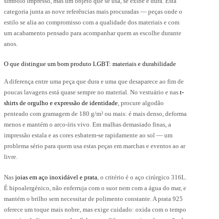
símbolo impresso, mas um objeto que se usa, se exibe e dura. Esta
e
categoria junta as nove referências mais procuradas — peças onde o
hosen
n
estilo se alia ao compromisso com a qualidade dos materiais e com
he
um acabamento pensado para acompanhar quem as escolhe durante
roduct
anos.
age
O que distingue um bom produto LGBT: materiais e durabilidade
A diferença entre uma peça que dura e uma que desaparece ao fim de
poucas lavagens está quase sempre no material. No vestuário e nas
t-
shirts de orgulho e expressão de identidade
, procure algodão
penteado com gramagem de 180 g/m² ou mais: é mais denso, deforma
menos e mantém o arco-íris vivo. Em malhas demasiado finas, a
impressão estala e as cores esbatem-se rapidamente ao sol — um
problema sério para quem usa estas peças em marchas e eventos ao ar
livre.
Nas
joias em aço inoxidável e prata
, o critério é o aço cirúrgico 316L.
É hipoalergénico, não enferruja com o suor nem com a água do mar, e
mantém o brilho sem necessitar de polimento constante. A prata 925
oferece um toque mais nobre, mas exige cuidado: oxida com o tempo