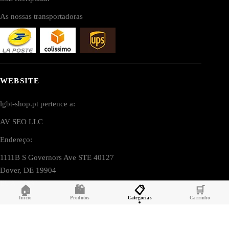
As nossas transportadoras
WEBSITE
lgbt-shop.pt pertence a:
AV SEO LLC
Endereço:
1111B S Governors Ave STE 40127
Dover, DE 19904
EUA (USA)
🏠
🛍️
📋
🛒
Início
Produtos
Categorias
Carrinho