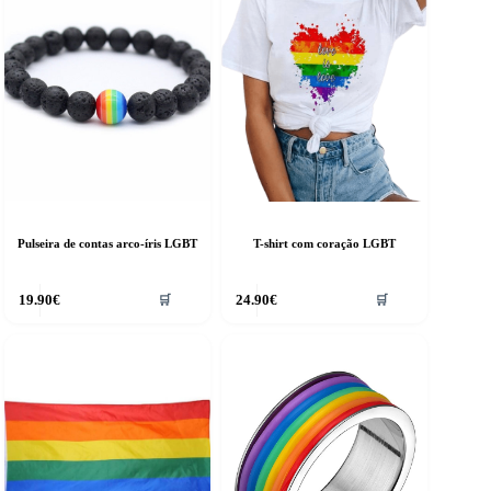
Pulseira de contas arco-íris LGBT
T-shirt com coração LGBT
This
19.90
€
24.90
€
🛒
🛒
product
has
multiple
variants.
The
options
may
be
chosen
on