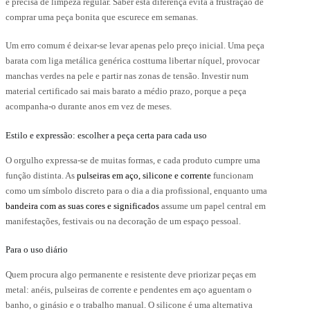
e precisa de limpeza regular. Saber esta diferença evita a frustração de
comprar uma peça bonita que escurece em semanas.
Um erro comum é deixar-se levar apenas pelo preço inicial. Uma peça
barata com liga metálica genérica costtuma libertar níquel, provocar
manchas verdes na pele e partir nas zonas de tensão. Investir num
material certificado sai mais barato a médio prazo, porque a peça
acompanha-o durante anos em vez de meses.
Estilo e expressão: escolher a peça certa para cada uso
O orgulho expressa-se de muitas formas, e cada produto cumpre uma
função distinta. As
pulseiras em aço, silicone e corrente
funcionam
como um símbolo discreto para o dia a dia profissional, enquanto uma
bandeira com as suas cores e significados
assume um papel central em
manifestações, festivais ou na decoração de um espaço pessoal.
Para o uso diário
Quem procura algo permanente e resistente deve priorizar peças em
metal: anéis, pulseiras de corrente e pendentes em aço aguentam o
banho, o ginásio e o trabalho manual. O silicone é uma alternativa