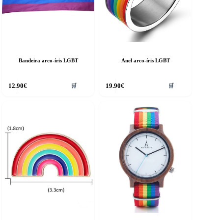
the
product
page
Bandeira arco-íris LGBT
Anel arco-íris LGBT
12.90
€
19.90
€
🛒
🛒