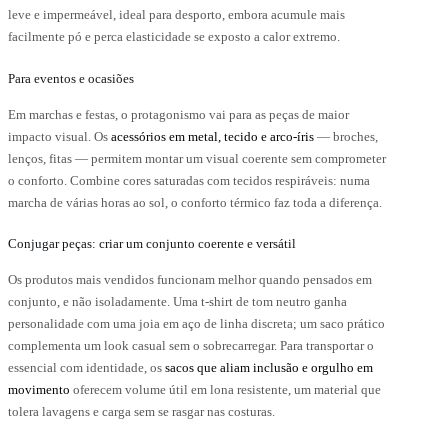
leve e impermeável, ideal para desporto, embora acumule mais
facilmente pó e perca elasticidade se exposto a calor extremo.
Para eventos e ocasiões
Em marchas e festas, o protagonismo vai para as peças de maior
impacto visual. Os
acessórios em metal, tecido e arco-íris
— broches,
lenços, fitas — permitem montar um visual coerente sem comprometer
o conforto. Combine cores saturadas com tecidos respiráveis: numa
marcha de várias horas ao sol, o conforto térmico faz toda a diferença.
Conjugar peças: criar um conjunto coerente e versátil
Os produtos mais vendidos funcionam melhor quando pensados em
conjunto, e não isoladamente. Uma t-shirt de tom neutro ganha
personalidade com uma joia em aço de linha discreta; um saco prático
complementa um look casual sem o sobrecarregar. Para transportar o
essencial com identidade, os
sacos que aliam inclusão e orgulho em
movimento
oferecem volume útil em lona resistente, um material que
tolera lavagens e carga sem se rasgar nas costuras.