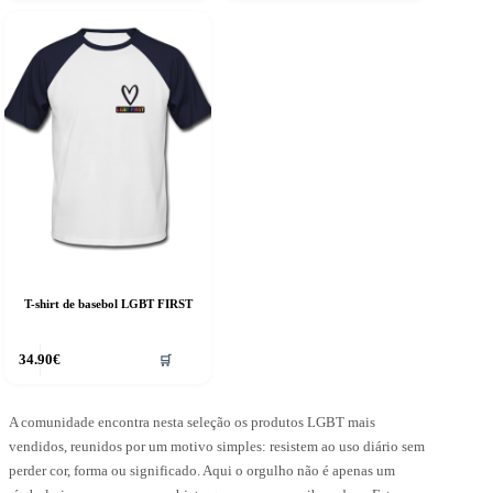
T-shirt de basebol LGBT FIRST
his
34.90
€
🛒
roduct
as
ultiple
riants.
A comunidade encontra nesta seleção os produtos LGBT mais
he
vendidos, reunidos por um motivo simples: resistem ao uso diário sem
ptions
perder cor, forma ou significado. Aqui o orgulho não é apenas um
ay