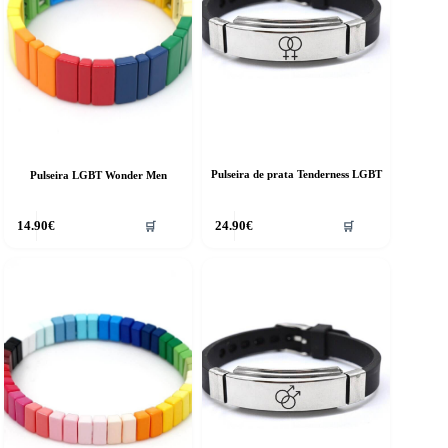
Pulseira de prata Tenderness LGBT
Pulseira LGBT Wonder Men
14.90
€
24.90
€
🛒
🛒