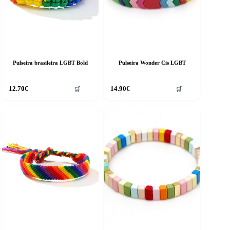
Pulseira brasileira LGBT Bold
Pulseira Wonder Cis LGBT
12.70
€
14.90
€
🛒
🛒