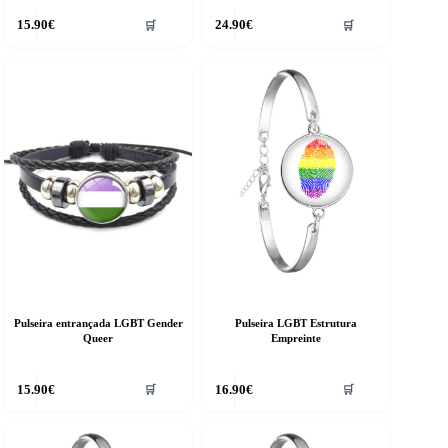
15.90
€
24.90
€
🛒
🛒
Pulseira entrançada LGBT Gender
Pulseira LGBT Estrutura
Queer
Empreinte
15.90
€
16.90
€
🛒
🛒