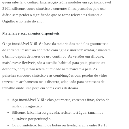
quem sabe ler o código. Esta secção reúne modelos em aço inoxidável
316L, silicone, couro sintético e correntes finas, pensados para uso
diário sem perder o significado que os torna relevantes durante o
Orgulho e no resto do ano.
Materiais e acabamentos disponíveis
O aço inoxidável 316L é a base da maioria dos modelos gourmette e
de corrente: resiste ao contacto com água e suor sem oxidar, e mantém
o brilho depois de meses de uso contínuo. As versões em silicone,
mais leves e flexíveis, são a escolha habitual para praia, piscina ou
desporto, porque não retêm humidade nem marcam a pele. As
pulseiras em couro sintético e as combinações com pérolas de vidro
trazem um acabamento mais discreto, adequado para contextos de
trabalho onde uma peça em cores vivas destoaria.
Aço inoxidável 316L: elos gourmette, correntes finas, fecho de
mola ou magnético
Silicone: faixa lisa ou gravada, resistente à água, tamanhos
ajustáveis por perfuração
Couro sintético: fecho de botão ou fivela, largura entre 8 e 15