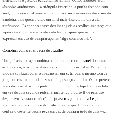
branca, roxa e preta da bandeira não-binária. Outros modelos usam
símbolos autónomos — o triângulo invertido, o punho fechado com
anel, ou o coração atravessado por um arco-íris — em vez das cores da
bandeira, para quem prefere um sinal mais discreto no dia a dia
profissional. Reconhecer estes detalhes ajuda a escolher uma peça que
represente com precisão a identidade ou o apoio que se quer
expressar, em vez de comprar apenas “algo com arco-íris”.
Combinar com outras peças de orgulho
Uma pulseira em aço combina naturalmente com um
anel
do mesmo
acabamento, sem que as duas peças compitam em brilho. Para quem
procura conjugar cores sem exagerar, um
colar
com o mesmo tom de
pingente cria continuidade visual do pescoço ao pulso. Quem prefere
símbolos mais discretos pode optar por um
pin
na lapela ou mochila
em vez de uma segunda pulseira, mantendo o pulso livre para uso
desportivo. A restante coleção de
joias em aço inoxidável e prata
segue os mesmos critérios de acabamento, o que facilita montar um
conjunto coerente peça a peça em vez de comprar tudo de uma vez.