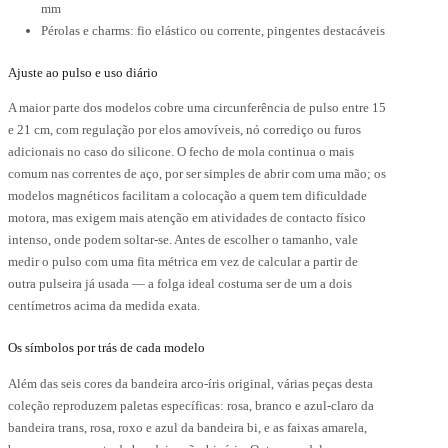
mm
Pérolas e charms: fio elástico ou corrente, pingentes destacáveis
Ajuste ao pulso e uso diário
A maior parte dos modelos cobre uma circunferência de pulso entre 15
e 21 cm, com regulação por elos amovíveis, nó corrediço ou furos
adicionais no caso do silicone. O fecho de mola continua o mais
comum nas correntes de aço, por ser simples de abrir com uma mão; os
modelos magnéticos facilitam a colocação a quem tem dificuldade
motora, mas exigem mais atenção em atividades de contacto físico
intenso, onde podem soltar-se. Antes de escolher o tamanho, vale
medir o pulso com uma fita métrica em vez de calcular a partir de
outra pulseira já usada — a folga ideal costuma ser de um a dois
centímetros acima da medida exata.
Os símbolos por trás de cada modelo
Além das seis cores da bandeira arco-íris original, várias peças desta
coleção reproduzem paletas específicas: rosa, branco e azul-claro da
bandeira trans, rosa, roxo e azul da bandeira bi, e as faixas amarela,