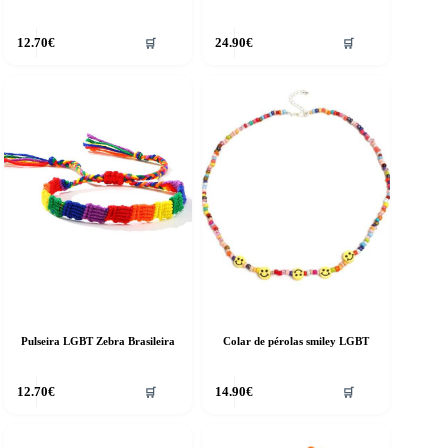
12.70
€
24.90
€
🛒
🛒
Pulseira LGBT Zebra Brasileira
Colar de pérolas smiley LGBT
12.70
€
14.90
€
🛒
🛒