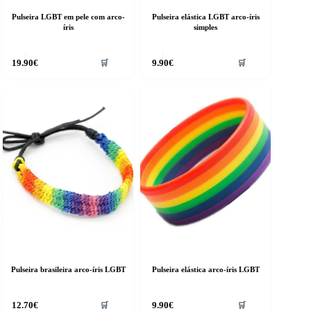
Pulseira LGBT em pele com arco-
Pulseira elástica LGBT arco-íris
íris
simples
19.90
€
9.90
€
🛒
🛒
Pulseira brasileira arco-íris LGBT
Pulseira elástica arco-íris LGBT
12.70
€
9.90
€
🛒
🛒