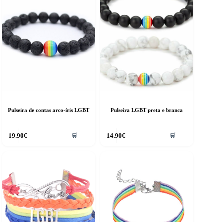
Pulseira de contas arco-íris LGBT
Pulseira LGBT preta e branca
19.90
€
14.90
€
🛒
🛒