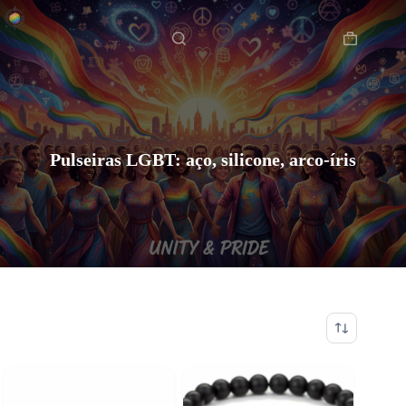
Pular
Início
para
o
Carrinho
conteúdo
de
compras
Pulseiras LGBT: aço, silicone, arco-íris