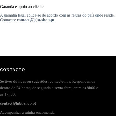
Garantia e apoio ao cliente
A garantia legal aplica-se de acordo com as regras do país onde reside.
Contacto:
contact@lgbt-shop.pt
.
CONTACTO
Se tiver dúvidas ou sugestões, contacte-nos. Respondemos
dentro de 24 horas, de segunda a sexta-feira, entre as 9h00 e
as 17h00.
contact@lgbt-shop.pt
Acompanhar a minha encomenda