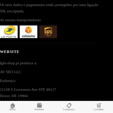
Os seus dados e pagamentos estão protegidos por uma ligação
SSL encriptada.
As nossas transportadoras
WEBSITE
lgbt-shop.pt pertence a:
AV SEO LLC
Endereço:
1111B S Governors Ave STE 40127
Dover, DE 19904
EUA (USA)
🏠
🛍️
📋
🛒
Início
Produtos
Categorias
Carrinho