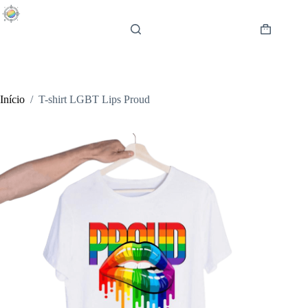
Pular
para
o
Carrinho
conteúdo
de
compras
Início
/
T-shirt LGBT Lips Proud