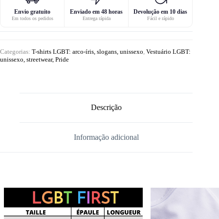
Envio gratuito
Enviado em 48 horas
Devolução em 10 dias
Em todos os pedidos
Entrega rápida
Fácil e rápido
Categorias:
T-shirts LGBT: arco-íris, slogans, unissexo
,
Vestuário LGBT:
unissexo, streetwear, Pride
Descrição
Informação adicional