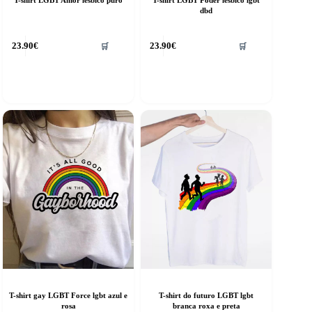
dbd
his
This
23.90
€
23.90
€
🛒
🛒
roduct
product
as
has
ultiple
multiple
riants.
variants.
he
The
ptions
options
ay
may
e
be
hosen
chosen
n
on
he
the
roduct
product
age
page
T-shirt gay LGBT Force lgbt azul e
T-shirt do futuro LGBT lgbt
rosa
branca roxa e preta