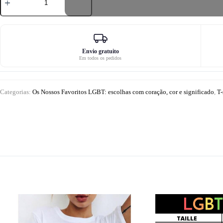
de
T-
shirt
com
coração
arco-
íris
Envio gratuito
Em todos os pedidos
LGBT
Categorias:
Os Nossos Favoritos LGBT: escolhas com coração, cor e significado
,
T-