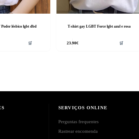
 Poder lésbico lgbt dbd
T-shirt gay LGBT Force lgbt azul e rosa
This
🛒
23.90
€
🛒
product
has
multiple
variants.
The
options
may
be
chosen
on
the
product
ES
SERVIÇOS ONLINE
page
Perguntas frequentes
Rastrear encomenda