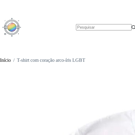
Pular
para
o
conteúdo
Sem
resultados
Início
/
T-shirt com coração arco-íris LGBT