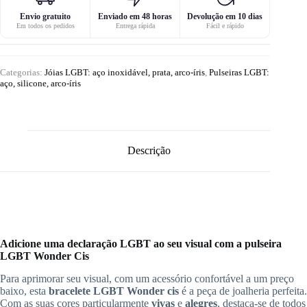
Envio gratuito
Enviado em 48 horas
Devolução em 10 dias
Em todos os pedidos
Entrega rápida
Fácil e rápido
Categorias:
Jóias LGBT: aço inoxidável, prata, arco-íris
,
Pulseiras LGBT:
aço, silicone, arco-íris
Descrição
Adicione uma declaração LGBT ao seu visual com a pulseira
LGBT Wonder Cis
Para aprimorar seu visual, com um acessório confortável a um preço
baixo, esta
bracelete LGBT Wonder cis
é a peça de joalheria perfeita.
Com as suas cores particularmente
vivas
e
alegres
, destaca-se de todos