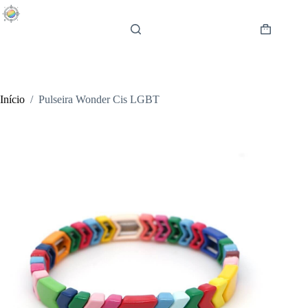
Pular
para
o
Carrinho
conteúdo
de
compras
Início
/
Pulseira Wonder Cis LGBT