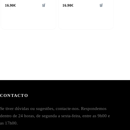
16.90
€
16.90
€
🛒
🛒
CONTACTO
Se tiver dúvidas ou sugestões, contacte-nos. Respondemos
dentro de 24 horas, de segunda a sexta-feira, entre as 9h00 e
as 17h00.