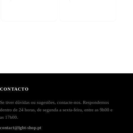
CONTACTO
Se tiver dúvidas ou sugestões, contacte-nos. Respondemos
dentro de 24 horas, de segunda a sexta-feira, entre as 9h00 e
as 17h00.
contact@lgbt-shop.pt