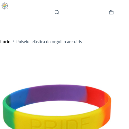
Pular
para
o
Carrinho
conteúdo
de
compras
Início
/
Pulseira elástica do orgulho arco-íris