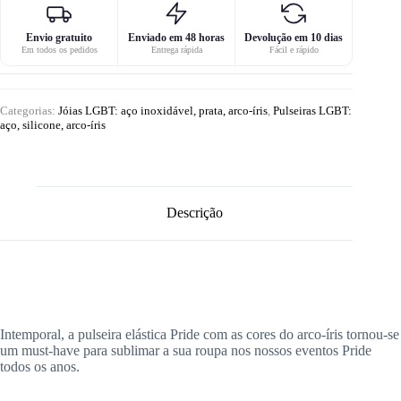
Envio gratuito
Enviado em 48 horas
Devolução em 10 dias
Em todos os pedidos
Entrega rápida
Fácil e rápido
Categorias:
Jóias LGBT: aço inoxidável, prata, arco-íris
,
Pulseiras LGBT:
aço, silicone, arco-íris
Descrição
Intemporal, a pulseira elástica Pride com as cores do arco-íris tornou-se
um must-have para sublimar a sua roupa nos nossos eventos Pride
todos os anos.