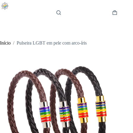
Pular
para
o
Carrinho
conteúdo
de
compras
Início
/
Pulseira LGBT em pele com arco-íris