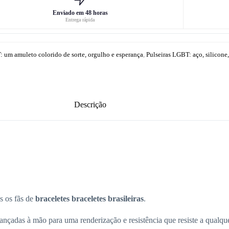
Enviado em 48 horas
Entrega rápida
: um amuleto colorido de sorte, orgulho e esperança
,
Pulseiras LGBT: aço, silicone, 
Descrição
os os fãs de
braceletes
braceletes brasileiras
.
ançadas à mão para uma renderização e resistência que resiste a qualque