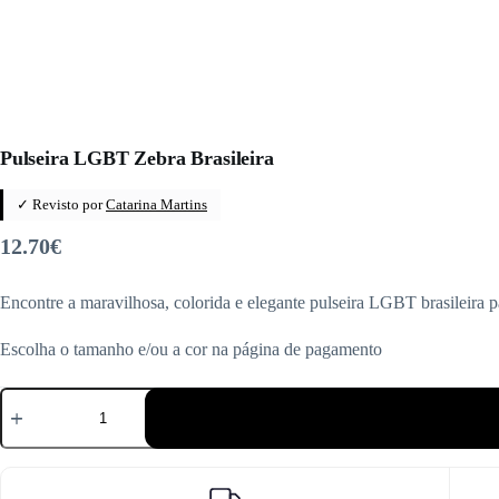
Pulseira LGBT Zebra Brasileira
✓ Revisto por
Catarina Martins
12.70
€
Encontre a maravilhosa, colorida e elegante pulseira LGBT brasileira p
Escolha o tamanho e/ou a cor na página de pagamento
Quantidade
de
Pulseira
LGBT
Zebra
Brasileira