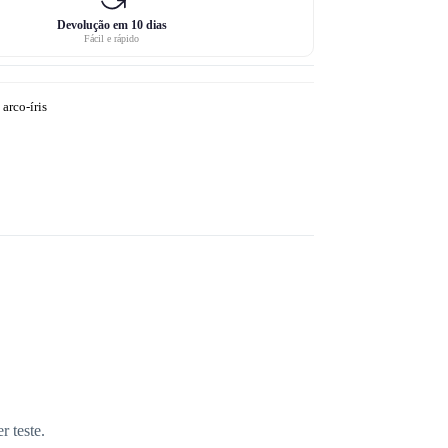
Devolução em 10 dias
Fácil e rápido
arco-íris
r teste.