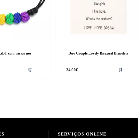
LGBT com vários nós
Duo Couple Lovely Bisexual Bracelets
🛒
24.90
€
🛒
ES
SERVIÇOS ONLINE