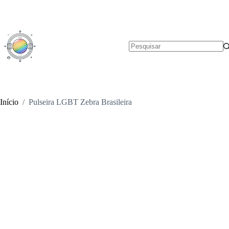
Pular
para
o
conteúdo
Sem
resultados
Início
/
Pulseira LGBT Zebra Brasileira