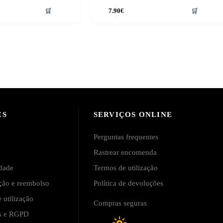
🛒
7.90
€
🛒
ES
SERVIÇOS ONLINE
Perguntas frequentes
Rastrear encomenda
idade
Termos de utilização
ução e reembolso
Política de devoluções
 utilização
Compras seguras
is e RGPD