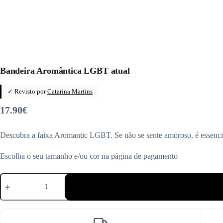
Bandeira Aromântica LGBT atual
✓ Revisto por
Catarina Martins
17.90
€
Descubra a faixa Aromantic LGBT. Se não se sente amoroso, é essencial
Escolha o seu tamanho e/ou cor na página de pagamento
Quantidade
de
Bandeira
Aromântica
LGBT
atual