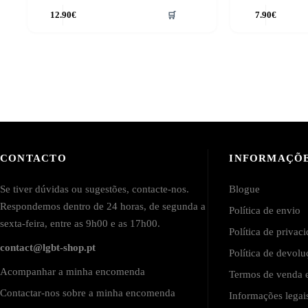
12.90
€
🛒
7.90
€
CONTACTO
INFORMAÇÕ
Se tiver dúvidas ou sugestões, contacte-nos.
Blogue
Respondemos dentro de 24 horas, de segunda a
Política de envio
sexta-feira, entre as 9h00 e as 17h00.
Política de privac
contact@lgbt-shop.pt
Política de devol
Acompanhar a minha encomenda
Termos de venda e
Contactar-nos sobre a minha encomenda
Informações lega