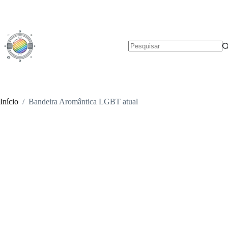
Pular
para
o
conteúdo
Sem
resultados
Início
/
Bandeira Aromântica LGBT atual