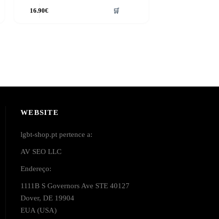
16.90
€
🛒
WEBSITE
lgbt-shop.pt pertence a:
AV SEO LLC
Endereço:
1111B S Governors Ave STE 40127
Dover, DE 19904
EUA (USA)