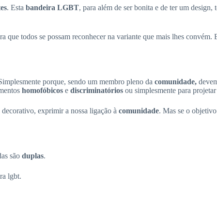
tes
. Esta
bandeira LGBT
, para além de ser bonita e de ter um design, 
ara que todos se possam reconhecer na variante que mais lhes convém. E
Simplesmente porque, sendo um membro pleno da
comunidade,
devem
amentos
homofóbicos
e
discriminatórios
ou simplesmente para projet
decorativo, exprimir a nossa ligação à
comunidade
. Mas se o objetivo
das são
duplas
.
a lgbt.