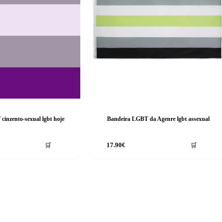
inzento-sexual lgbt hoje
Bandeira LGBT da Agenre lgbt assexual
🛒
17.90
€
🛒