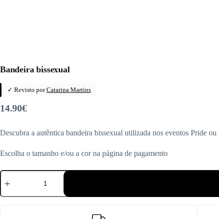
Bandeira bissexual
✓ Revisto por
Catarina Martins
14.90
€
Descubra a autêntica bandeira bissexual utilizada nos eventos Pride ou 
Escolha o tamanho e/ou a cor na página de pagamento
Quantidade
de
Bandeira
bissexual