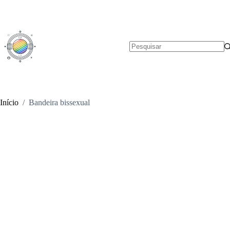
Pular
para
o
conteúdo
Sem
resultados
Início
/
Bandeira bissexual