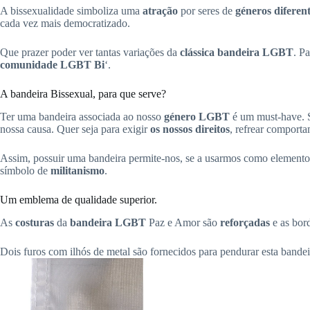
A bissexualidade simboliza uma
atração
por seres de
géneros diferen
cada vez mais democratizado.
Que prazer poder ver tantas variações da
clássica bandeira LGBT
. P
comunidade LGBT Bi
‘.
A bandeira Bissexual, para que serve?
Ter uma bandeira associada ao nosso
género LGBT
é um must-have. 
nossa causa. Quer seja para exigir
os nossos direitos
, refrear comport
Assim, possuir uma bandeira permite-nos, se a usarmos como elemento 
símbolo de
militanismo
.
Um emblema de qualidade superior.
As
costuras
da
bandeira
LGBT
Paz e Amor são
reforçadas
e as bor
Dois furos com ilhós de metal são fornecidos para pendurar esta bandeir