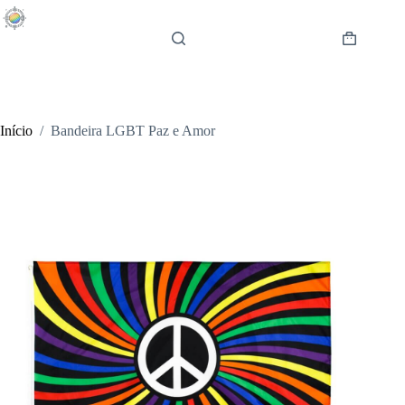
Pular
para
o
Carrinho
conteúdo
de
compras
Início
/
Bandeira LGBT Paz e Amor