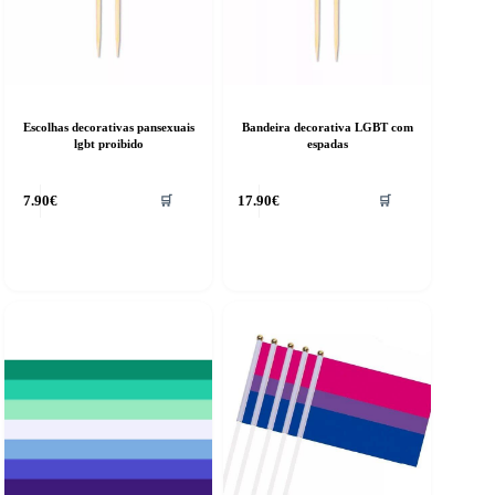
Escolhas decorativas pansexuais
Bandeira decorativa LGBT com
lgbt proibido
espadas
7.90
€
17.90
€
🛒
🛒