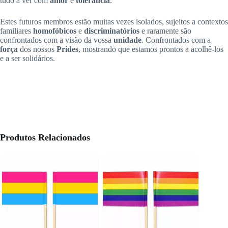
tudo a ver com
amor
e
tolerância
.
Estes futuros membros estão muitas vezes isolados, sujeitos a contextos
familiares
homofóbicos
e
discriminatórios
e raramente são
confrontados com a visão da vossa
unidade
. Confrontados com a
força
dos nossos
Prides
, mostrando que estamos prontos a acolhê-los
e a ser solidários.
Produtos Relacionados