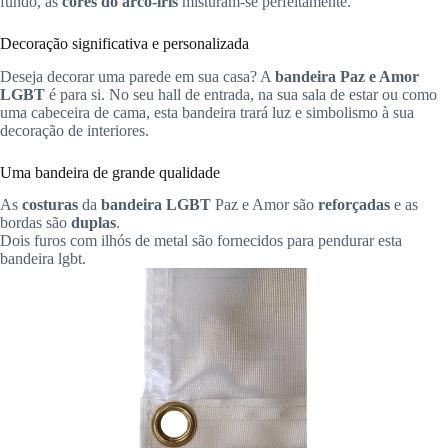
fundo, as
cores do arco-íris
misturam-se perfeitamente.
Decoração significativa e personalizada
Deseja decorar uma parede em sua casa? A
bandeira Paz e Amor
LGBT
é para si. No seu hall de entrada, na sua sala de estar ou como
uma cabeceira de cama, esta bandeira trará luz e simbolismo à sua
decoração de interiores.
Uma bandeira de grande qualidade
As
costuras
da
bandeira
LGBT
Paz e Amor são
reforçadas
e as
bordas são
duplas
.
Dois furos com ilhós de metal são fornecidos para pendurar esta
bandeira lgbt.