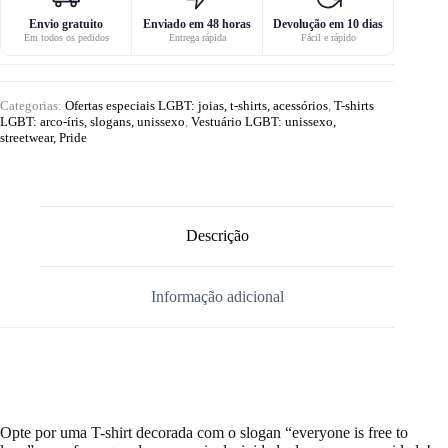
Envio gratuito
Enviado em 48 horas
Devolução em 10 dias
Em todos os pedidos
Entrega rápida
Fácil e rápido
Categorias:
Ofertas especiais LGBT: joias, t-shirts, acessórios
,
T-shirts
LGBT: arco-íris, slogans, unissexo
,
Vestuário LGBT: unissexo,
streetwear, Pride
Descrição
Informação adicional
Opte por uma T-shirt decorada com o slogan “everyone is free to