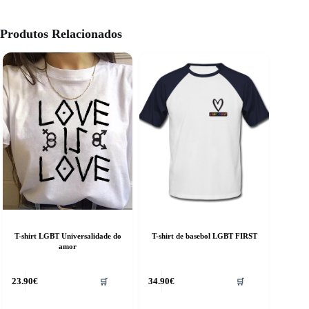
Produtos Relacionados
T-shirt LGBT Universalidade do
T-shirt de basebol LGBT FIRST
amor
his
This
23.90
€
34.90
€
🛒
🛒
roduct
product
as
has
ultiple
multiple