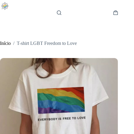
Pular
para
o
Carrinho
conteúdo
de
compras
Início
/
T-shirt LGBT Freedom to Love