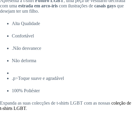
Apresenta a t-shirt
Futuro LGBT
, uma peça de vestuário decorada
com uma
estrada em arco-íris
com ilustrações de
casais gays
que
desejam ter um filho.
Alta Qualidade
Confortável
.Não desvanece
Não deforma
.p>
Toque suave e agradável
100% Poliéster
Expanda as suas colecções de t-shirts LGBT com as nossas
coleção de
t-shirts LGBT
.