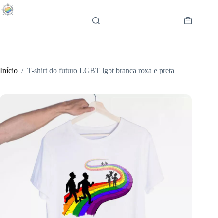
Pular
para
o
Carrinho
conteúdo
de
compras
Início
/
T-shirt do futuro LGBT lgbt branca roxa e preta