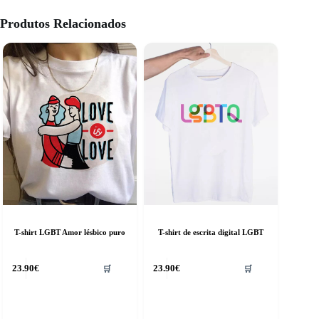
Produtos Relacionados
T-shirt LGBT Amor lésbico puro
T-shirt de escrita digital LGBT
his
This
23.90
€
23.90
€
🛒
🛒
roduct
product
as
has
ultiple
multiple
riants.
variants.