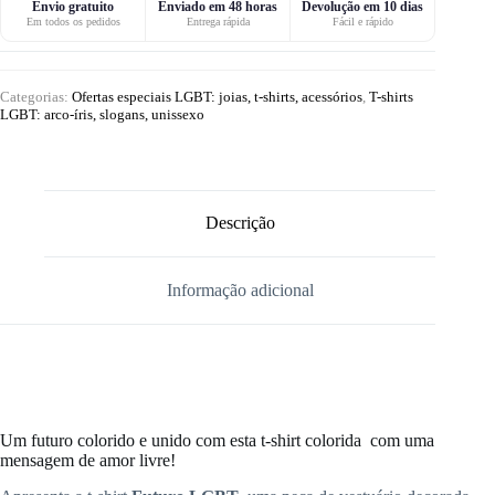
Envio gratuito
Enviado em 48 horas
Devolução em 10 dias
Em todos os pedidos
Entrega rápida
Fácil e rápido
Categorias:
Ofertas especiais LGBT: joias, t-shirts, acessórios
,
T-shirts
LGBT: arco-íris, slogans, unissexo
Descrição
Informação adicional
Um futuro colorido e unido com esta t-shirt colorida com uma
mensagem de amor livre!