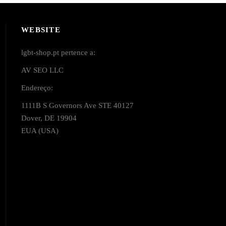
WEBSITE
lgbt-shop.pt pertence a:
AV SEO LLC
Endereço:
1111B S Governors Ave STE 40127
Dover, DE 19904
EUA (USA)