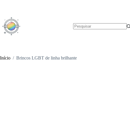
Pular
para
o
conteúdo
Sem
resultados
Início
/
Brincos LGBT de linha brilhante