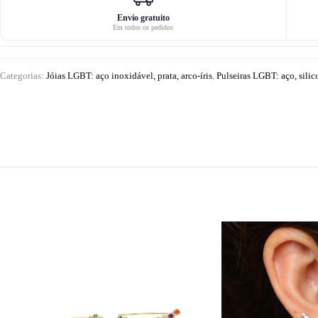
brilhante
Envio gratuito
Em todos os pedidos
Categorias:
Jóias LGBT: aço inoxidável, prata, arco-íris
,
Pulseiras LGBT: aço, silico