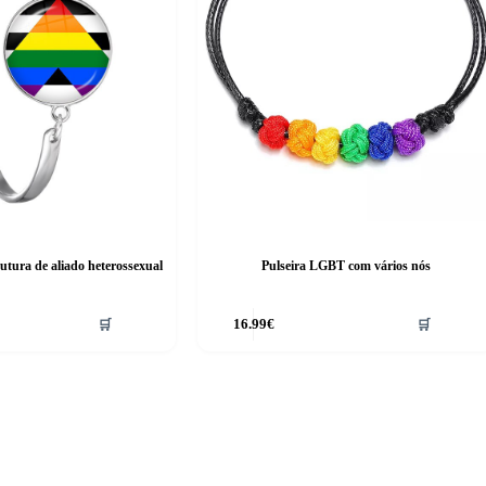
utura de aliado heterossexual
Pulseira LGBT com vários nós
🛒
16.99
€
🛒