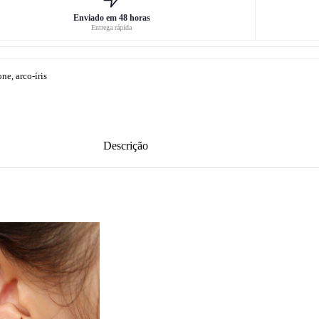
Enviado em 48 horas
Entrega rápida
ne, arco-íris
Descrição