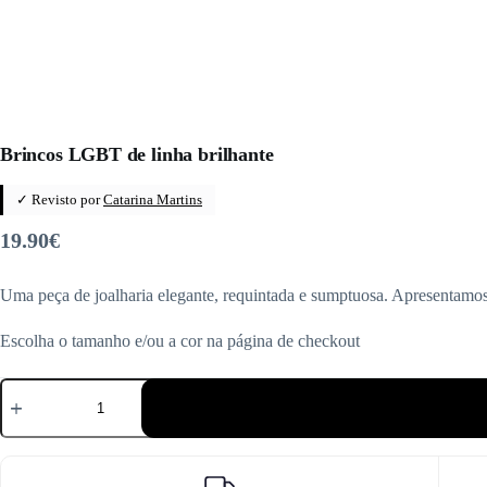
Brincos LGBT de linha brilhante
✓ Revisto por
Catarina Martins
19.90
€
Uma peça de joalharia elegante, requintada e sumptuosa. Apresentamos 
Escolha o tamanho e/ou a cor na página de checkout
Quantidade
de
Brincos
LGBT
de
linha