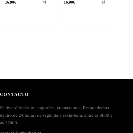
16.90
€
16.90
€
🛒
🛒
CONTACTO
Se tiver dúvidas ou sugestões, contacte-nos. Respondemos
dentro de 24 horas, de segunda a sexta-feira, entre as 9h00 e
as 17h00.
contact@lgbt-shop.pt