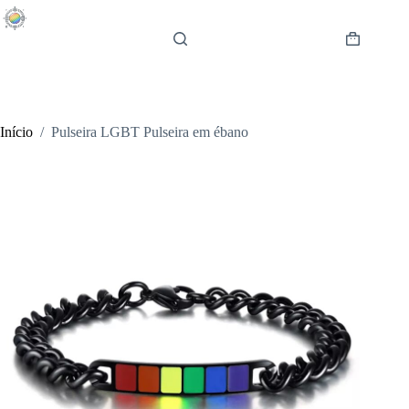
Pular
para
o
Carrinho
conteúdo
de
compras
Início
/
Pulseira LGBT Pulseira em ébano