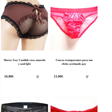
Shorty Gay Candide rosa amarelo
Cuecas transparentes para um
e azul lgbt
efeito acetinado gay
his
16.90
€
15.90
€
🛒
🛒
roduct
as
ultiple
riants.
he
ptions
ay
e