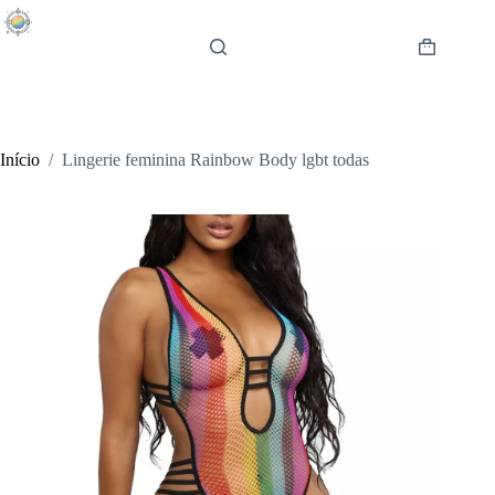
Pular
para
o
Carrinho
conteúdo
de
compras
Início
/
Lingerie feminina Rainbow Body lgbt todas