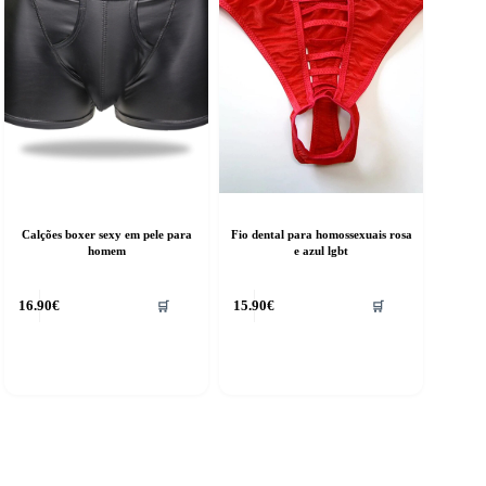
hosen
n
he
roduct
age
Calções boxer sexy em pele para
Fio dental para homossexuais rosa
homem
e azul lgbt
16.90
€
15.90
€
🛒
🛒