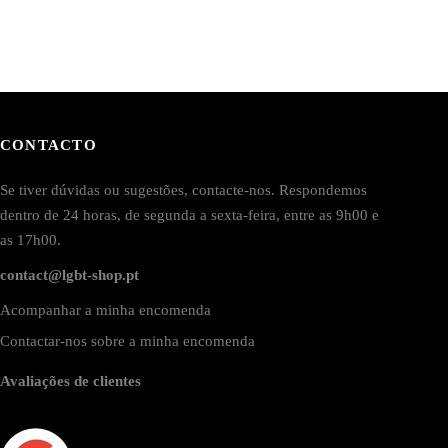
CONTACTO
Se tiver dúvidas ou sugestões, contacte-nos. Respondemos
dentro de 24 horas, de segunda a sexta-feira, entre as 9h00 e
as 17h00.
contact@lgbt-shop.pt
Acompanhar a minha encomenda
Contactar-nos sobre a minha encomenda
Avaliações de clientes