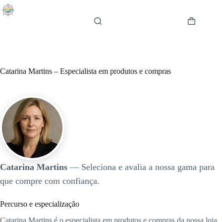
Pular
para
o
Carrinho
conteúdo
de
compras
Catarina Martins – Especialista em produtos e compras
Catarina Martins
— Seleciona e avalia a nossa gama para
que compre com confiança.
Percurso e especialização
Catarina Martins é o especialista em produtos e compras da nossa loja,