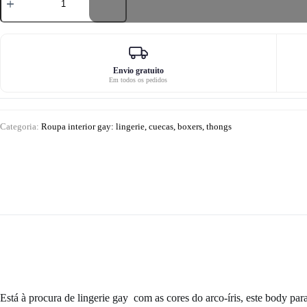
de
Arc
en
ciel
Lingerie
Body
Homme
Envio gratuito
Em todos os pedidos
Categoria:
Roupa interior gay: lingerie, cuecas, boxers, thongs
Está à procura de lingerie gay com as cores do arco-íris, este body par