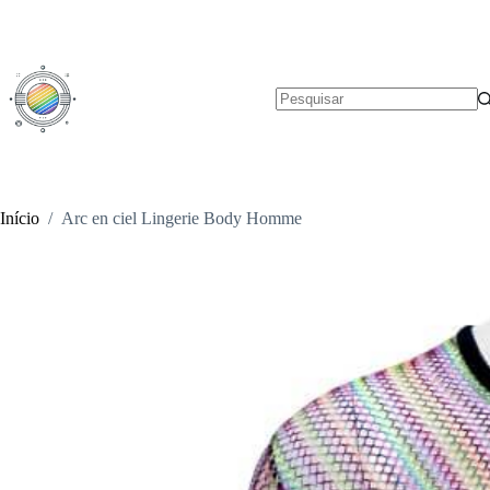
Pular
para
o
conteúdo
Sem
resultados
Início
/
Arc en ciel Lingerie Body Homme