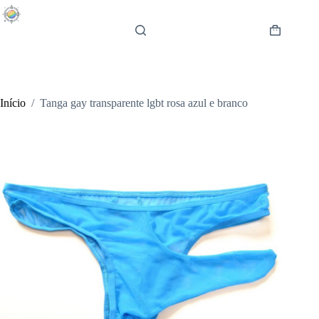
Pular
para
o
Carrinho
conteúdo
de
compras
Início
/
Tanga gay transparente lgbt rosa azul e branco