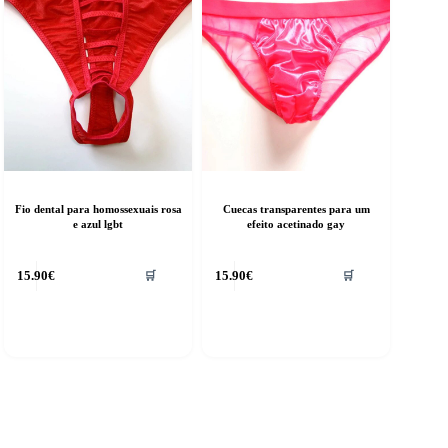
on
the
product
page
Fio dental para homossexuais rosa
Cuecas transparentes para um
e azul lgbt
efeito acetinado gay
15.90
€
15.90
€
🛒
🛒