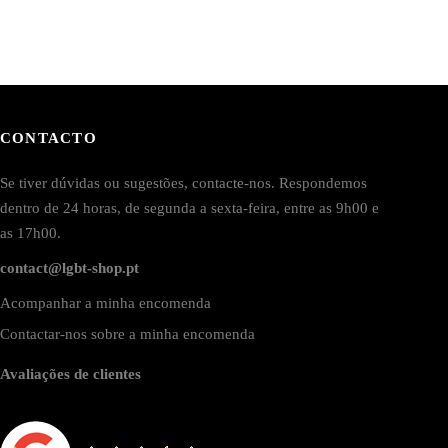
CONTACTO
Se tiver dúvidas ou sugestões, contacte-nos. Respondemos
dentro de 24 horas, de segunda a sexta-feira, entre as 9h00 e
as 17h00.
contact@lgbt-shop.pt
Acompanhar a minha encomenda
Contactar-nos sobre a minha encomenda
Avaliações de clientes