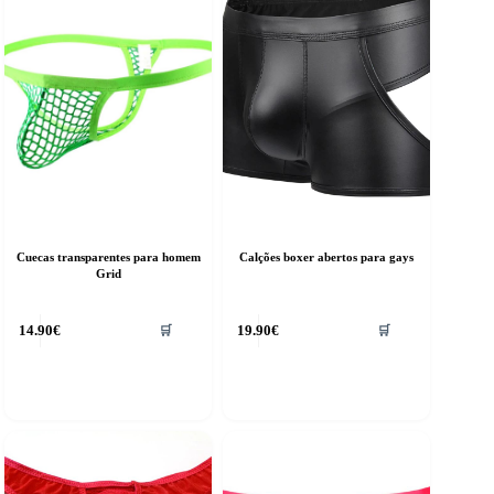
Cuecas transparentes para homem
Calções boxer abertos para gays
Grid
This
14.90
€
19.90
€
🛒
🛒
product
has
multiple
variants.
The
options
may
be
chosen