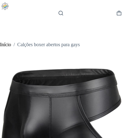
Pular
para
o
Carrinho
conteúdo
de
compras
Início
/
Calções boxer abertos para gays