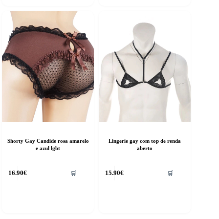
Shorty Gay Candide rosa amarelo
Lingerie gay com top de renda
e azul lgbt
aberto
his
This
16.90
€
15.90
€
🛒
🛒
roduct
product
as
has
ultiple
multiple
riants.
variants.
he
The
ptions
options