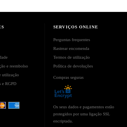
ES
SERVIÇOS ONLINE
Perguntas frequentes
Rastrear encomenda
idade
Termos de utilização
ução e reembolso
Política de devoluções
 utilização
Compras seguras
is e RGPD
Os seus dados e pagamentos estão
protegidos por uma ligação SSL
encriptada.