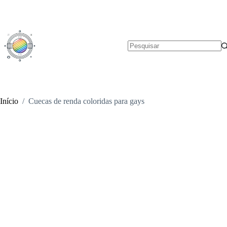
Pular
para
o
conteúdo
Sem
resultados
Início
/
Cuecas de renda coloridas para gays