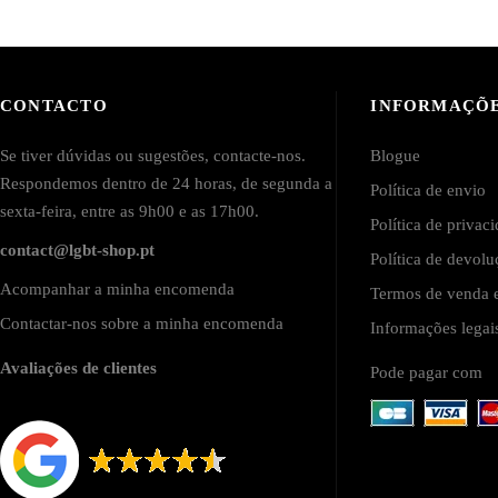
CONTACTO
INFORMAÇÕ
Se tiver dúvidas ou sugestões, contacte-nos.
Blogue
Respondemos dentro de 24 horas, de segunda a
Política de envio
sexta-feira, entre as 9h00 e as 17h00.
Política de privac
contact@lgbt-shop.pt
Política de devol
Acompanhar a minha encomenda
Termos de venda e
Contactar-nos sobre a minha encomenda
Informações lega
Avaliações de clientes
Pode pagar com