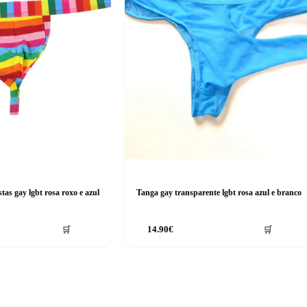
tas gay lgbt rosa roxo e azul
Tanga gay transparente lgbt rosa azul e branco
🛒
14.90
€
🛒