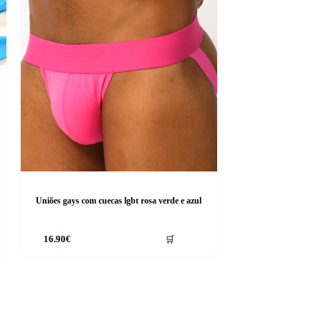
Uniões gays com cuecas lgbt rosa verde e azul
This
16.90
€
🛒
product
has
multiple
variants.
The
options
may