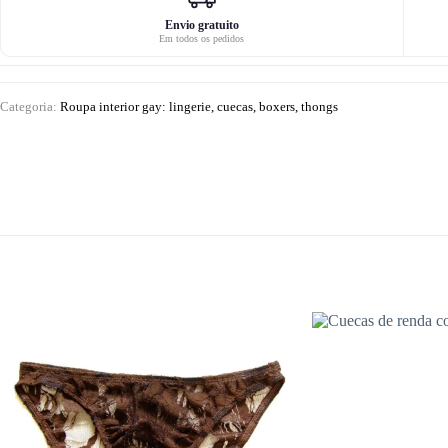
para
gays
Envio gratuito
Em todos os pedidos
Categoria:
Roupa interior gay: lingerie, cuecas, boxers, thongs