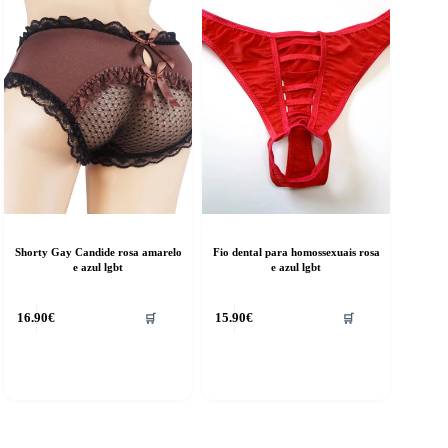
Shorty Gay Candide rosa amarelo
Fio dental para homossexuais rosa
e azul lgbt
e azul lgbt
his
16.90
€
15.90
€
🛒
🛒
roduct
as
ultiple
riants.
he
ptions
ay
e