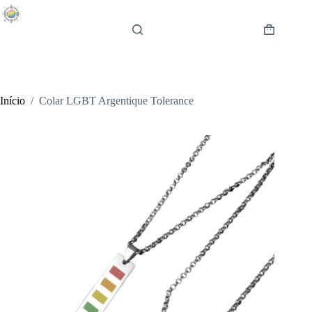
Pular
para
o
Carrinho
conteúdo
de
compras
Início
/
Colar LGBT Argentique Tolerance