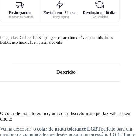
Envio gratuito
Enviado em 48 horas
Devolução em 10 dias
Em todos os pedidos
Entrega rápida
Fácil e rápido
Categorias:
Colares LGBT: pingentes, aço inoxidável, arco-íris
,
Jóias
LGBT: aço inoxidável, prata, arco-íris
Descrição
O colar de prata tolerance, um colar discreto mas que faz valer o seu
direito
Venha descobrir o
colar de prata tolerance LGBT
perfeito para um
membro da comunidade que deseje possuir um acessório LGBT fino e