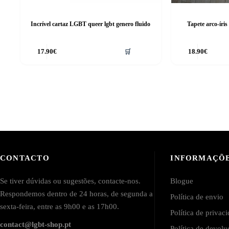
Incrível cartaz LGBT queer lgbt genero fluido
Tapete arco-íris
17.90
€
🛒
18.90
€
CONTACTO
INFORMAÇÕ
Se tiver dúvidas ou sugestões, contacte-nos.
Blogue
Respondemos dentro de 24 horas, de segunda a
Política de envio
sexta-feira, entre as 9h00 e as 17h00.
Política de privac
contact@lgbt-shop.pt
Política de devol