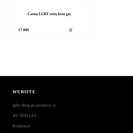
Cartaz LGBT retro festa gay
17.90
€
🛒
WEBSITE
lgbt-shop.pt pertence a:
AV SEO LLC
Endereço: