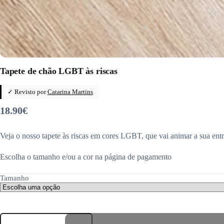
Tapete de chão LGBT às riscas
✓ Revisto por
Catarina Martins
18.90
€
Veja o nosso tapete às riscas em cores LGBT, que vai animar a sua ent
Escolha o tamanho e/ou a cor na página de pagamento
Tamanho
Quantidade