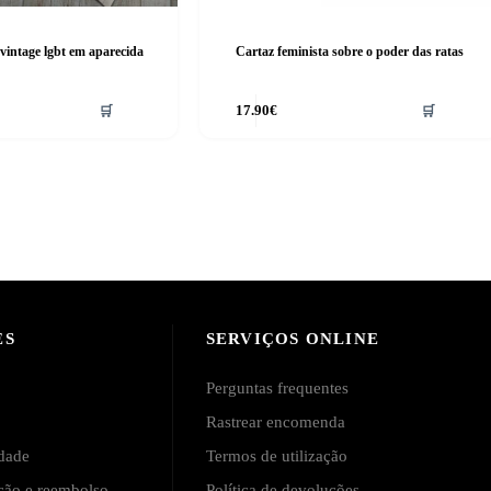
 vintage lgbt em aparecida
Cartaz feminista sobre o poder das ratas
🛒
17.90
€
🛒
ES
SERVIÇOS ONLINE
Perguntas frequentes
Rastrear encomenda
idade
Termos de utilização
ução e reembolso
Política de devoluções