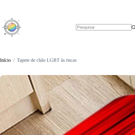
Pular
para
o
conteúdo
Sem
resultados
Início
/
Tapete de chão LGBT às riscas