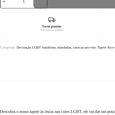
de
Tapete
de
chão
LGBT
às
riscas
Envio gratuito
Em todos os pedidos
Categorias:
Decoração LGBT: bandeiras, almofadas, canecas arco-íris
,
Tapete Arco-Í
Descubra o nosso tapete às riscas nas cores LGBT, ele vai dar um pouc