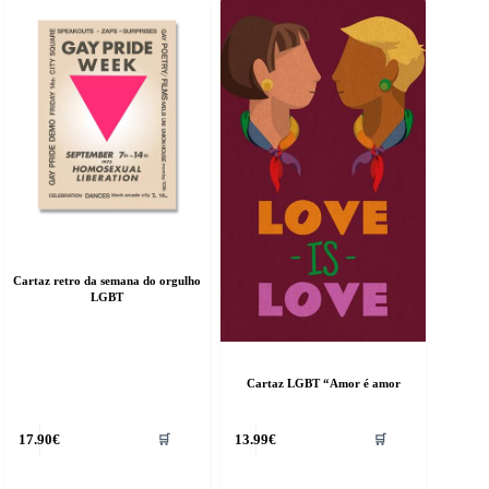
Cartaz retro da semana do orgulho
LGBT
Cartaz LGBT “Amor é amor
17.90
€
13.99
€
🛒
🛒