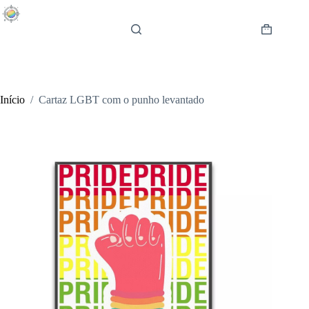
Pular
para
o
Carrinho
conteúdo
de
compras
Início
/
Cartaz LGBT com o punho levantado