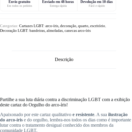
Envio gratuito
Enviado em 48 horas
Devolução em 10 dias
Em todos os pedidos
Entrega rápida
Fácil e rápido
Categorias:
Cartazes LGBT: arco-íris, decoração, quarto, escritório
,
Decoração LGBT: bandeiras, almofadas, canecas arco-íris
Descrição
Partilhe a sua luta diária contra a discriminação LGBT com a exibição
deste cartaz do Orgulho do arco-íris!
Apaixonado por este cartaz qualitativo
e resistente
. A sua
ilustração
do arco-íris
e do orgulho, lembra-nos todos os dias como é importante
lutar contra o tratamento desigual conhecido dos membros da
comunidade LGBT.