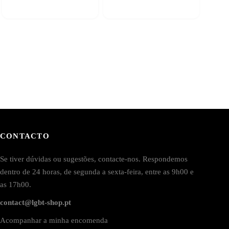
CONTACTO
Se tiver dúvidas ou sugestões, contacte-nos. Respondemos
dentro de 24 horas, de segunda a sexta-feira, entre as 9h00 e
as 17h00.
contact@lgbt-shop.pt
Acompanhar a minha encomenda