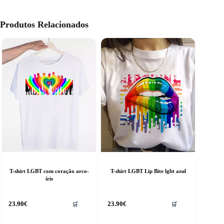
Produtos Relacionados
T-shirt LGBT com coração arco-
T-shirt LGBT Lip Bite lgbt azul
íris
his
This
23.90
€
23.90
€
🛒
🛒
roduct
product
as
has
ultiple
multiple