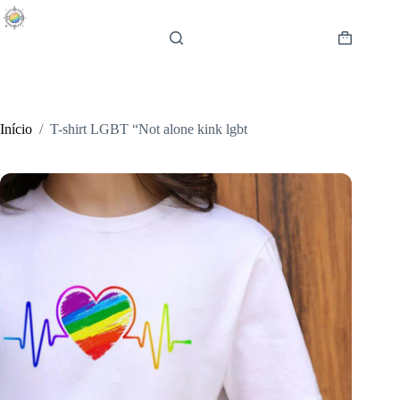
Pular
para
o
Carrinho
conteúdo
de
compras
Início
/
T-shirt LGBT “Not alone kink lgbt