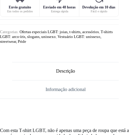
Envio gratuito
Enviado em 48 horas
Devolução em 10 dias
Em todos os pedidos
Entrega rápida
Fácil e rápido
Categorias:
Ofertas especiais LGBT: joias, t-shirts, acessórios
,
T-shirts
LGBT: arco-íris, slogans, unissexo
,
Vestuário LGBT: unissexo,
streetwear, Pride
Descrição
Informação adicional
Com esta T-shirt LGBT, não é apenas uma peça de roupa que está a