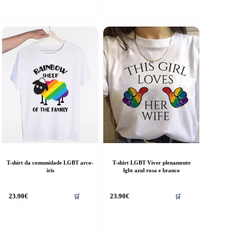
riants.
variants.
he
The
ptions
options
ay
may
e
be
hosen
chosen
n
on
he
the
roduct
product
age
page
T-shirt da comunidade LGBT arco-
T-shirt LGBT Viver plenamente
íris
lgbt azul rosa e branco
his
This
23.90
€
23.90
€
🛒
🛒
roduct
product
as
has
ultiple
multiple
riants.
variants.