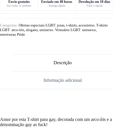
Envio gratuito
Enviado em 48 horas
Devolução em 10 dias
Em todos os pedidos
Entrega rápida
Fácil e rápido
Categorias:
Ofertas especiais LGBT: joias, t-shirts, acessórios
,
T-shirts
LGBT: arco-íris, slogans, unissexo
,
Vestuário LGBT: unissexo,
streetwear, Pride
Descrição
Informação adicional
Amor por esta T-shirt para gay, decorada com um arco-íris e a
denominação gay as fuck!