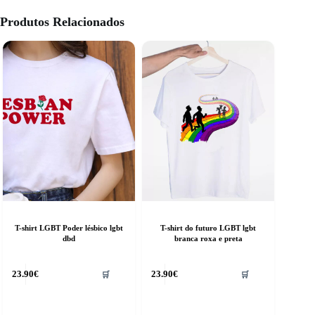
Produtos Relacionados
T-shirt LGBT Poder lésbico lgbt
T-shirt do futuro LGBT lgbt
dbd
branca roxa e preta
his
This
23.90
€
23.90
€
🛒
🛒
roduct
product
as
has
ultiple
multiple
riants.
variants.