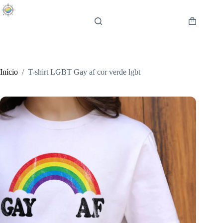
Pular
para
o
Carrinho
conteúdo
de
compras
Início
/
T-shirt LGBT Gay af cor verde lgbt