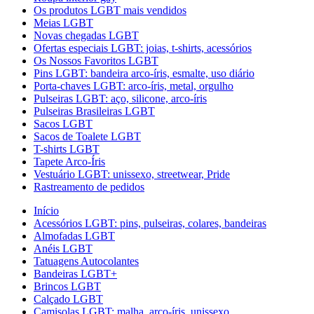
Os produtos LGBT mais vendidos
Meias LGBT
Novas chegadas LGBT
Ofertas especiais LGBT: joias, t-shirts, acessórios
Os Nossos Favoritos LGBT
Pins LGBT: bandeira arco-íris, esmalte, uso diário
Porta-chaves LGBT: arco-íris, metal, orgulho
Pulseiras LGBT: aço, silicone, arco-íris
Pulseiras Brasileiras LGBT
Sacos LGBT
Sacos de Toalete LGBT
T-shirts LGBT
Tapete Arco-Íris
Vestuário LGBT: unissexo, streetwear, Pride
Rastreamento de pedidos
Início
Acessórios LGBT: pins, pulseiras, colares, bandeiras
Almofadas LGBT
Anéis LGBT
Tatuagens Autocolantes
Bandeiras LGBT+
Brincos LGBT
Calçado LGBT
Camisolas LGBT: malha, arco-íris, unissexo