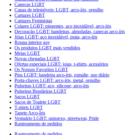
Canecas LGBT
Capas de telemóveis: LGBT, arco-íris, orgulho
Cartazes LGBT
Cartazes Feministas
Colares LGBT: pingentes, aço inoxidável, arco-íris
Decoração LGBT: bandeiras, almofadas, canecas arco-íris
Jóias LGBT: aço inoxidável, prata, arco-íris
Roupa interior gay
Os produtos LGBT mais vendidos
Meias LGBT
Novas chegadas LGBT
Ofertas especiais LGBT: joias, t-shirts, acessórios
Os Nossos Favoritos LGBT
Pins LGBT: bandeira arco-íris, esmalte, uso diário
Porta-chaves LGBT: arco-íris, metal, orgulho
Pulseiras LGBT: aço, silicone, arco-íris
Pulseiras Brasileiras LGBT
Sacos LGBT
Sacos de Toalete LGBT
T-shirts LGBT
Tapete Arco-Íris
Vestuário LGBT: unissexo, streetwear, Pride
Rastreamento de pedidos
Rastreamento de pedidos