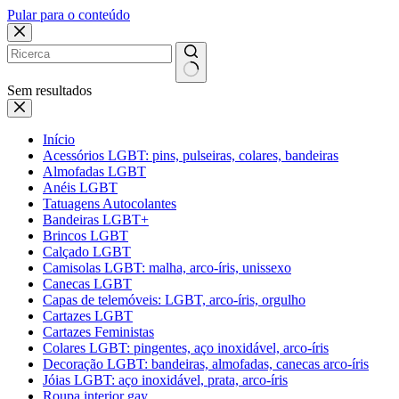
Pular para o conteúdo
Sem resultados
Início
Acessórios LGBT: pins, pulseiras, colares, bandeiras
Almofadas LGBT
Anéis LGBT
Tatuagens Autocolantes
Bandeiras LGBT+
Brincos LGBT
Calçado LGBT
Camisolas LGBT: malha, arco-íris, unissexo
Canecas LGBT
Capas de telemóveis: LGBT, arco-íris, orgulho
Cartazes LGBT
Cartazes Feministas
Colares LGBT: pingentes, aço inoxidável, arco-íris
Decoração LGBT: bandeiras, almofadas, canecas arco-íris
Jóias LGBT: aço inoxidável, prata, arco-íris
Roupa interior gay