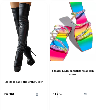
options
may
be
chosen
on
the
product
page
Sapatos LGBT sandálias rasas com
strass
Botas de cano alto Trans Queer
his
This
139.90
€
59.90
€
🛒
🛒
roduct
product
as
has
ultiple
multiple
riants.
variants.