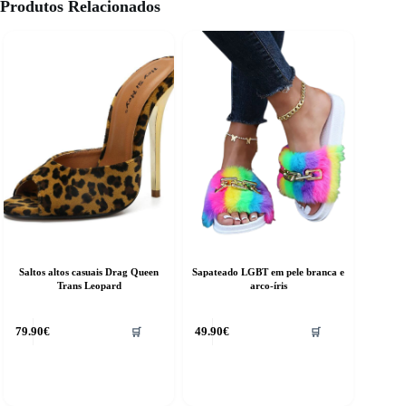
Produtos Relacionados
Saltos altos casuais Drag Queen
Sapateado LGBT em pele branca e
Trans Leopard
arco-íris
This
79.90
€
49.90
€
🛒
🛒
product
has
multiple
variants.
The