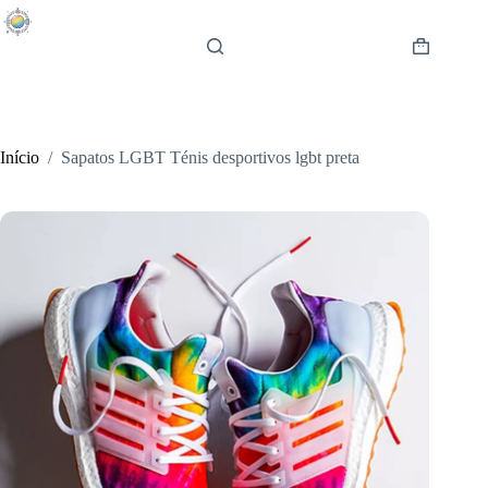
Pular
para
o
Carrinho
conteúdo
de
compras
Início
/
Sapatos LGBT Ténis desportivos lgbt preta