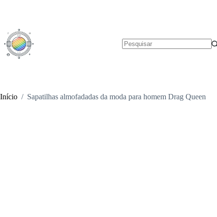
Pular
para
o
conteúdo
Sem
resultados
Início
/
Sapatilhas almofadadas da moda para homem Drag Queen