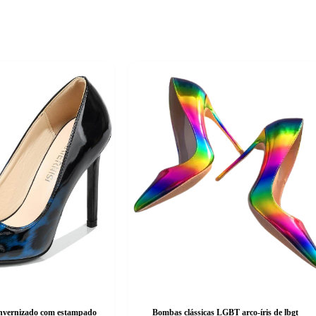
envernizado com estampado
Bombas clássicas LGBT arco-íris de lbgt