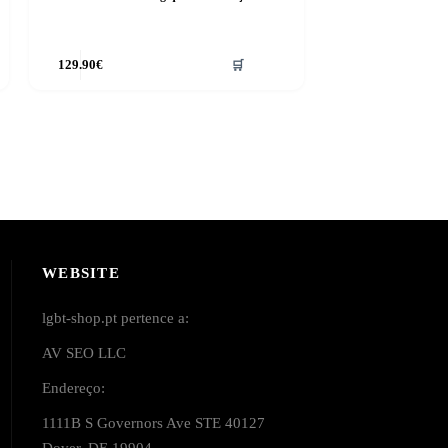
129.90
€
🛒
WEBSITE
lgbt-shop.pt pertence a:
AV SEO LLC
Endereço:
1111B S Governors Ave STE 40127
Dover, DE 19904