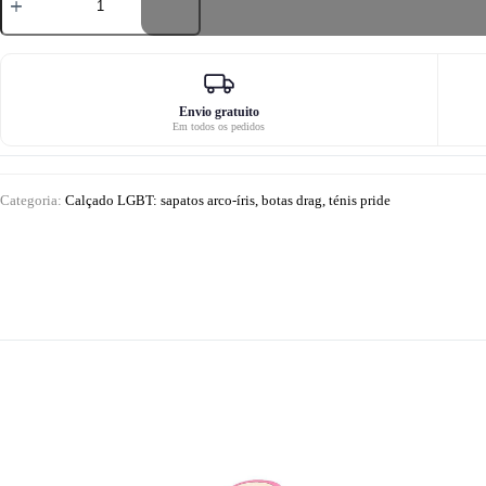
de
Sapatilhas
almofadadas
da
moda
para
homem
Envio gratuito
Em todos os pedidos
Drag
Queen
Categoria:
Calçado LGBT: sapatos arco-íris, botas drag, ténis pride