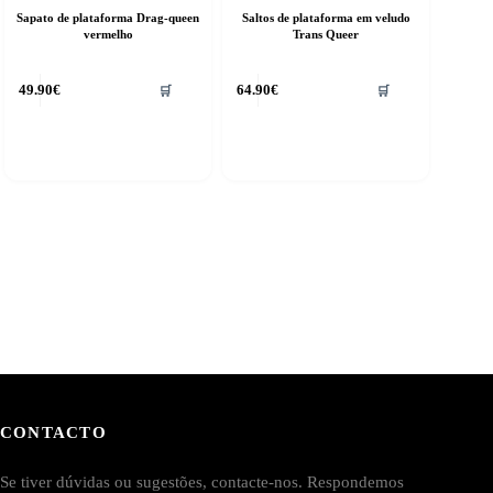
Sapato de plataforma Drag-queen
Saltos de plataforma em veludo
vermelho
Trans Queer
his
49.90
€
64.90
€
🛒
🛒
roduct
as
ultiple
riants.
he
ptions
ay
e
hosen
n
he
roduct
age
CONTACTO
Se tiver dúvidas ou sugestões, contacte-nos. Respondemos