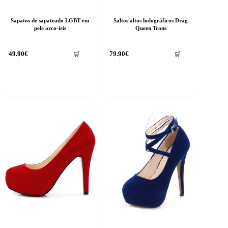
Sapatos de sapateado LGBT em
Saltos altos holográficos Drag
pele arco-íris
Queen Trans
his
49.90
€
79.90
€
🛒
🛒
roduct
as
ultiple
riants.
he
ptions
ay
e
hosen
n
he
roduct
age