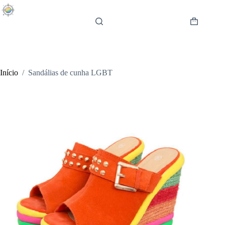
Pular
para
o
Carrinho
conteúdo
de
compras
Início
/
Sandálias de cunha LGBT