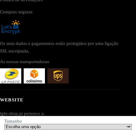
Compras seguras
Os seus dados e pagamentos estão protegidos por uma ligação
SSL encriptada.
As nossas transportadoras
WEBSITE
lgbt-shop.pt pertence a:
Tamanho
AV SEO LLC
Endereço: