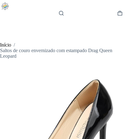
Pular
para
o
Carrinho
conteúdo
de
compras
Início
/
Saltos de couro envernizado com estampado Drag Queen
Leopard