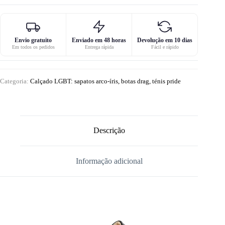
Envio gratuito
Enviado em 48 horas
Devolução em 10 dias
Em todos os pedidos
Entrega rápida
Fácil e rápido
Categoria:
Calçado LGBT: sapatos arco-íris, botas drag, ténis pride
Descrição
Informação adicional