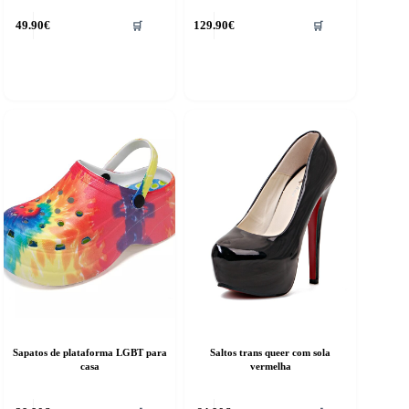
his
49.90
€
129.90
€
🛒
🛒
roduct
as
ultiple
riants.
he
ptions
ay
e
hosen
n
he
roduct
age
Sapatos de plataforma LGBT para
Saltos trans queer com sola
casa
vermelha
his