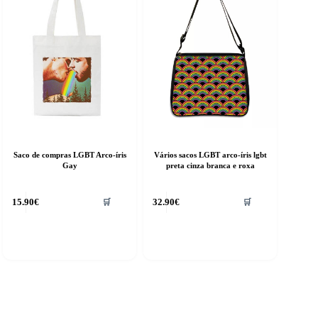
Saco de compras LGBT Arco-íris
Vários sacos LGBT arco-íris lgbt
Gay
preta cinza branca e roxa
15.90
€
32.90
€
🛒
🛒