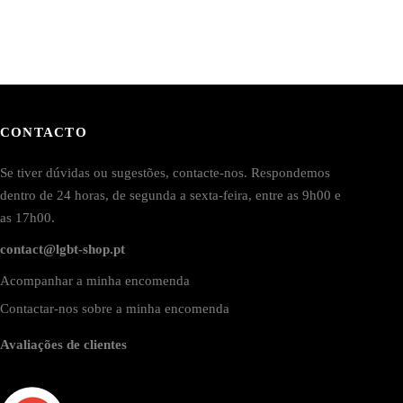
CONTACTO
Se tiver dúvidas ou sugestões, contacte-nos. Respondemos
dentro de 24 horas, de segunda a sexta-feira, entre as 9h00 e
as 17h00.
contact@lgbt-shop.pt
Acompanhar a minha encomenda
Contactar-nos sobre a minha encomenda
Avaliações de clientes