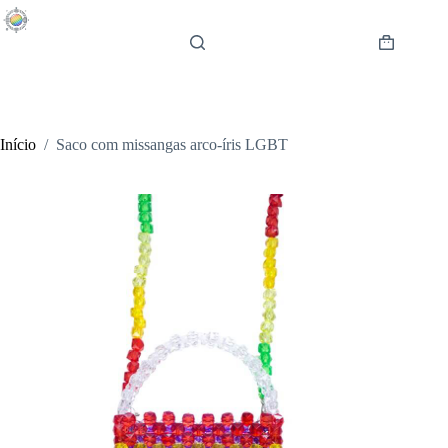
Pular
para
o
Carrinho
conteúdo
de
compras
Início
/
Saco com missangas arco-íris LGBT