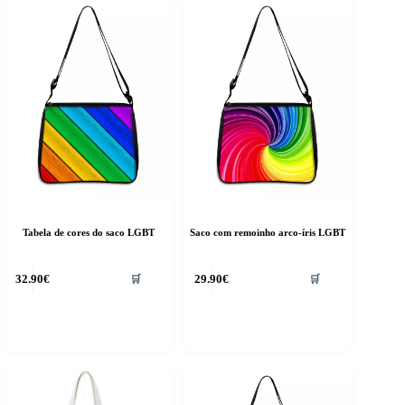
Tabela de cores do saco LGBT
Saco com remoinho arco-íris LGBT
32.90
€
29.90
€
🛒
🛒