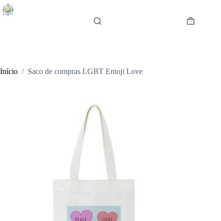
Pular
para
o
Carrinho
conteúdo
de
compras
Início
/
Saco de compras LGBT Emoji Love