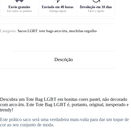
Envio gratuito
Enviado em 48 horas
Devolução em 10 dias
Em todos os pedidos
Entrega rápida
Fácil e rápido
Categoria:
Sacos LGBT: tote bags arco-íris, mochilas orgulho
Descrição
Descubra um Tote Bag LGBT em bonitas cores pastel, não decorado
com arco-íris. Este Tote Bag LGBT é, portanto, original, inesperado e
trendy!
Este prático saco será uma verdadeira mais-valia para dar um toque de
cor ao seu conjunto de moda.