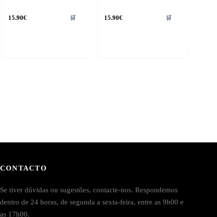
15.90
€
15.90
€
🛒
🛒
CONTACTO
Se tiver dúvidas ou sugestões, contacte-nos. Respondemos
dentro de 24 horas, de segunda a sexta-feira, entre as 9h00 e
as 17h00.