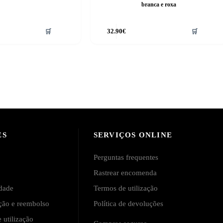
branca e roxa
🛒
32.90
€
🛒
ES
SERVIÇOS ONLINE
Perguntas frequentes
Rastrear encomenda
idade
Termos de utilização
ução e reembolso
Política de devoluções
 utilização