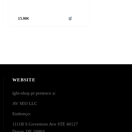
15.90
€
🛒
WEBSITE
lgbt-shop.pt pertence a:
AV SEO LLC
Endereço:
1111B S Governors Ave STE 40127
Dover, DE 19904