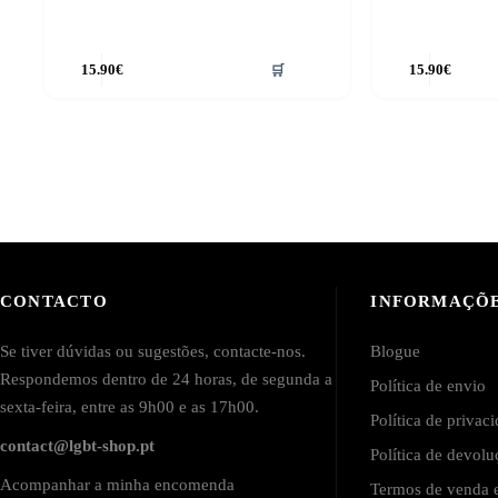
15.90
€
🛒
15.90
€
CONTACTO
INFORMAÇÕ
Se tiver dúvidas ou sugestões, contacte-nos.
Blogue
Respondemos dentro de 24 horas, de segunda a
Política de envio
sexta-feira, entre as 9h00 e as 17h00.
Política de privac
contact@lgbt-shop.pt
Política de devol
Acompanhar a minha encomenda
Termos de venda e