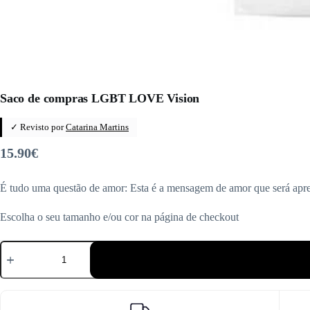
Saco de compras LGBT LOVE Vision
✓ Revisto por
Catarina Martins
15.90
€
É tudo uma questão de amor: Esta é a mensagem de amor que será apr
Escolha o seu tamanho e/ou cor na página de checkout
Quantidade
de
Saco
de
compras
LGBT