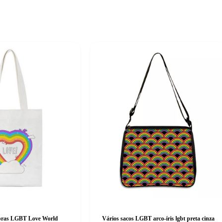
pras LGBT Love World
Vários sacos LGBT arco-íris lgbt preta cinza