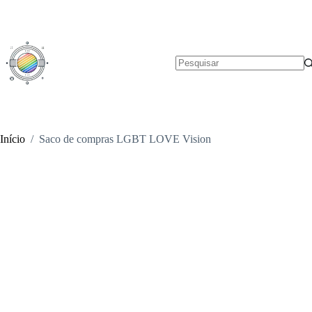
Pular
para
o
conteúdo
Sem
resultados
Início
/
Saco de compras LGBT LOVE Vision