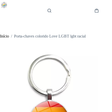
Pular
para
o
Carrinho
conteúdo
de
compras
Início
/
Porta-chaves colorido Love LGBT lgbt racial