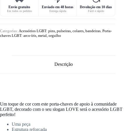
Envio gratuito
Enviado em 48 horas
Devolução em 10 dias
Em todos os pedidos
Entrega rápida
Fácil e rápido
Categorias:
Acessórios LGBT: pins, pulseiras, colares, bandeiras
,
Porta-
chaves LGBT: arco-íris, metal, orgulho
Descrição
Um toque de cor com este porta-chaves de apoio à comunidade
LGBT, decorado com o seu slogan LOVE será o acessório LGBT
perfeito!
Uma peça
Estrutura reforçada