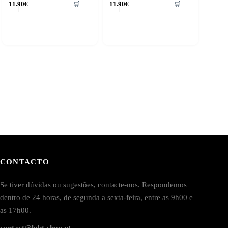
11.90
€
11.90
€
🛒
🛒
CONTACTO
Se tiver dúvidas ou sugestões, contacte-nos. Respondemos
dentro de 24 horas, de segunda a sexta-feira, entre as 9h00 e
as 17h00.
contact@lgbt-shop.pt