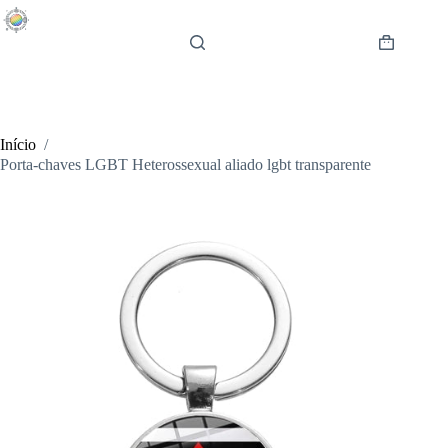
Pular
para
o
Carrinho
conteúdo
de
compras
Início
/
Porta-chaves LGBT Heterossexual aliado lgbt transparente