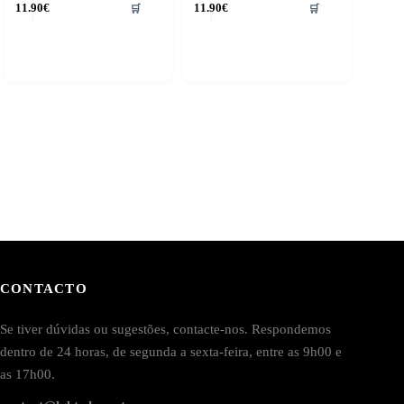
11.90
€
11.90
€
🛒
🛒
CONTACTO
Se tiver dúvidas ou sugestões, contacte-nos. Respondemos
dentro de 24 horas, de segunda a sexta-feira, entre as 9h00 e
as 17h00.