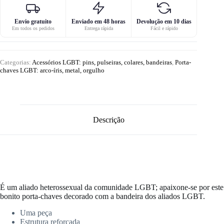
Envio gratuito
Enviado em 48 horas
Devolução em 10 dias
Em todos os pedidos
Entrega rápida
Fácil e rápido
Categorias:
Acessórios LGBT: pins, pulseiras, colares, bandeiras
,
Porta-
chaves LGBT: arco-íris, metal, orgulho
Descrição
É um aliado heterossexual da comunidade LGBT; apaixone-se por este
bonito porta-chaves decorado com a bandeira dos aliados LGBT.
Uma peça
Estrutura reforçada