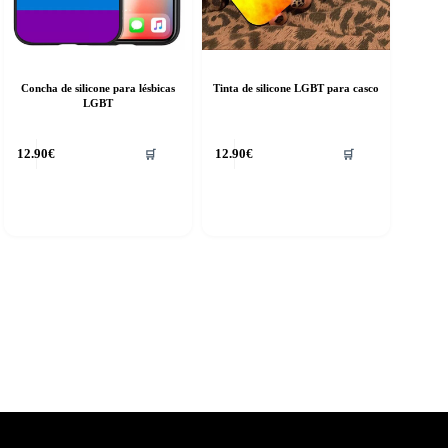
Concha de silicone para lésbicas
Tinta de silicone LGBT para casco
LGBT
his
12.90
€
12.90
€
🛒
🛒
roduct
as
ultiple
riants.
he
ptions
ay
e
hosen
n
he
roduct
age