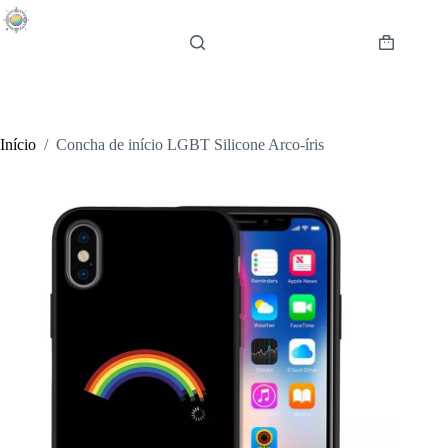
Pular
para
o
Carrinho
conteúdo
de
compras
Início
/
Concha de início LGBT Silicone Arco-íris