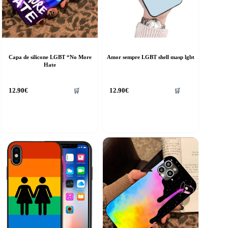
Capa de silicone LGBT “No More
Amor sempre LGBT shell masp lgbt
Hate
his
12.90
€
12.90
€
🛒
🛒
roduct
as
ultiple
riants.
he
ptions
ay
e
hosen
n
he
roduct
age