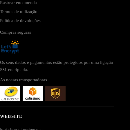
Rastrear encomenda
Termos de utilização
Política de devoluções
Compras seguras
Os seus dados e pagamentos estão protegidos por uma ligação
SSL encriptada.
As nossas transportadoras
WEBSITE
lgbt-shop.pt pertence a: