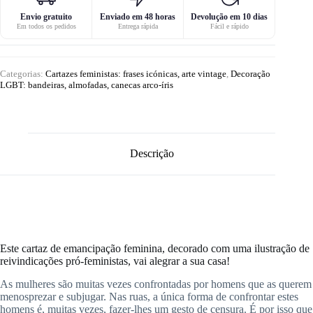
Envio gratuito
Enviado em 48 horas
Devolução em 10 dias
Em todos os pedidos
Entrega rápida
Fácil e rápido
Categorias:
Cartazes feministas: frases icónicas, arte vintage
,
Decoração
LGBT: bandeiras, almofadas, canecas arco-íris
Descrição
Este cartaz de emancipação feminina, decorado com uma ilustração de
reivindicações pró-feministas, vai alegrar a sua casa!
As mulheres são muitas vezes confrontadas por homens que as querem
menosprezar e subjugar. Nas ruas, a única forma de confrontar estes
homens é, muitas vezes, fazer-lhes um gesto de censura. É por isso que