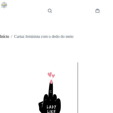
Pular
para
o
Carrinho
conteúdo
de
compras
Início
/
Cartaz feminista com o dedo do meio