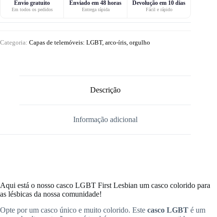
Envio gratuito
Enviado em 48 horas
Devolução em 10 dias
Em todos os pedidos
Entrega rápida
Fácil e rápido
Categoria:
Capas de telemóveis: LGBT, arco-íris, orgulho
Descrição
Informação adicional
Aqui está o nosso casco LGBT First Lesbian um casco colorido para
as lésbicas da nossa comunidade!
Opte por um casco único e muito colorido. Este
casco LGBT
é um