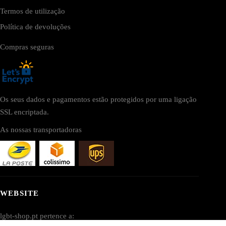
Termos de utilização
Política de devoluções
Compras seguras
Os seus dados e pagamentos estão protegidos por uma ligação
SSL encriptada.
As nossas transportadoras
WEBSITE
lgbt-shop.pt pertence a: