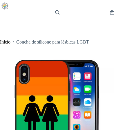
Pular
para
o
Carrinho
conteúdo
de
compras
Início
/
Concha de silicone para lésbicas LGBT