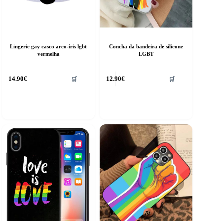
Lingerie gay casco arco-íris lgbt
Concha da bandeira de silicone
vermelha
LGBT
his
14.90
€
12.90
€
🛒
🛒
roduct
as
ultiple
riants.
he
ptions
ay
e
hosen
n
he
roduct
age