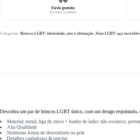
LGBT
Envio gratuito
Em todos os pedidos
Categorias:
Brincos LGBT: identidade, arte e afirmação
,
Jóias LGBT: aço inoxidável
Descubra um par de brincos LGBT único, com um design requintado, c
Material:
metal, liga de zinco + banho de latão: não escurece, perm
Alta Qualidade
Nenhuma forma de desconforto na pele
Detalhes cuidadosos & preciso