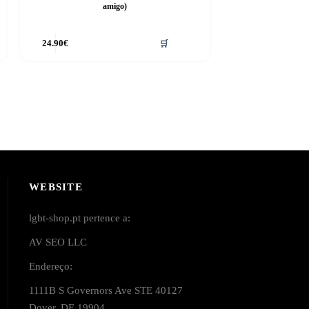
amigo)
24.90
€
🛒
WEBSITE
lgbt-shop.pt pertence a:
AV SEO LLC
Endereço:
1111B S Governors Ave STE 40127
Dover, DE 19904