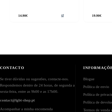
14.90
€
🛒
19.90
€
CONTACTO
INFORMAÇÕ
Se tiver dúvidas ou sugestões, contacte-nos.
Blogue
Respondemos dentro de 24 horas, de segunda a
Política de envio
sexta-feira, entre as 9h00 e as 17h00.
Política de privac
contact@lgbt-shop.pt
Política de devol
Acompanhar a minha encomenda
Termos de venda e