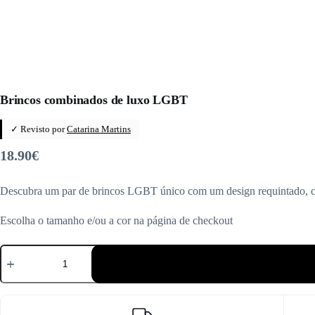
Brincos combinados de luxo LGBT
✓ Revisto por
Catarina Martins
18.90
€
Descubra um par de brincos LGBT único com um design requintado, co
Escolha o tamanho e/ou a cor na página de checkout
Quantidade
de
Brincos
combinados
de
luxo