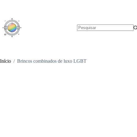
Pular
para
o
conteúdo
Sem
resultados
Início
/
Brincos combinados de luxo LGBT