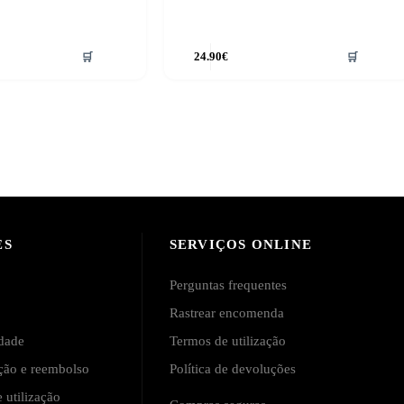
🛒
24.90
€
🛒
ES
SERVIÇOS ONLINE
Perguntas frequentes
Rastrear encomenda
idade
Termos de utilização
ução e reembolso
Política de devoluções
 utilização